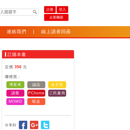
註冊
登入
企業團購
連絡我們
|
線上讀者回函
訂購本書
定價
350
元
哪裡買：
博客來
誠品
金石堂
讀冊
PChome
三民書局
MOMO
蝦皮
分享到