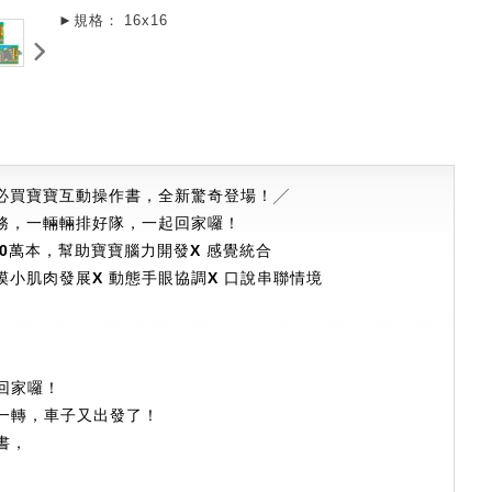
►規格：
16x16
必買寶寶互動操作書，全新驚奇登場！
╱
務，
一輛輛排好隊，一起回家囉！
90萬本，幫助寶寶腦力開發Χ 感覺統合
摸小肌肉發展Χ 動態手眼協調Χ 口說串聯情境
回家囉！
一轉，車子又出發了！
書，