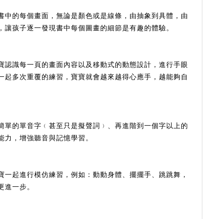
書中的每個畫面，無論是顏色或是線條，由抽象到具體，由
，讓孩子逐一發現書中每個圖畫的細節是有趣的體驗。
寶認識每一頁的畫面內容以及移動式的動態設計，進行手眼
一起多次重覆的練習，寶寶就會越來越得心應手，越能夠自
簡單的單音字﹙甚至只是擬聲詞﹚、再進階到一個字以上的
能力，增強聽音與記憶學習。
寶一起進行模仿練習，例如：動動身體、擺擺手、跳跳舞，
更進一步。