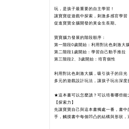
玩，是孩子最重要的自主學習！
讓寶寶從遊戲中探索，刺激多感官學習
促進寶寶全腦開發的黃金生長期。
寶寶腦力發展的階段順序：
第一階段0歲開始：利用對比色刺激大
第二階段1歲開始：學習自己動手推拉
第三階段2、3歲開始：培育個性
利用對比色刺激大腦，吸引孩子的目光
多元的遊戲設計玩法，讓孩子玩出深度
★
這本書可以怎麼讀
？
可以培養哪些能
【探索力】
先讓寶寶自己與這本書獨處一番，書中
手，觸摸書中每個凹凸的結構與形狀，