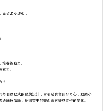
，重複多次練習，
腦
，培養觀察力。
探索力。
力？
的每個移動式的動態設計，會引發寶寶的好奇心，動動小
透過觸感體驗，挖掘書中的畫面會有哪些奇特的變化。