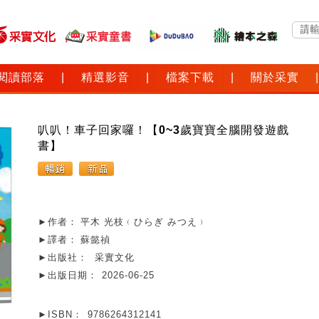
閱讀部落
|
精選影音
|
檔案下載
|
關於采實
|
叭叭！車子回家囉！【0~3歲寶寶全腦開發遊戲
書】
►作者：
平木 光枝﹙ひらぎ みつえ﹚
►譯者：
蘇懿禎
►出版社：
采實文化
►出版日期：
2026-06-25
►ISBN：
9786264312141