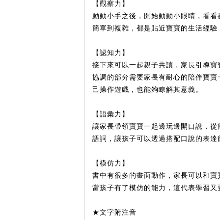
【觀察力】
動動小手之後，開始動動小眼睛，看看
簡單到複雜，都是貼近寶寶的生活經驗
【認知力】
接下來可以一起親子共讀，家長引導寶
協調的部分需要家長有耐心的陪伴寶寶
己操作遊戲，也能夠瞭解其意義。
【語彙力】
讓家長帶領寶寶一起邊玩邊開口說，從
語詞，讓孩子可以透過搭配口說的表達
【模仿力】
書中有很多的畫面動作，家長可以和寶
當孩子有了模仿的能力，這代表學習又
★文字附注音