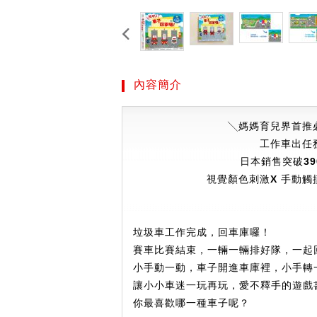
內容簡介
╲
媽媽育兒界首推
工作車出任
日本銷售突破3
視覺顏色刺激Χ 手動觸
垃圾車工作完成，回車庫囉！
賽車比賽結束，一輛一輛排好隊，一起
小手動一動，車子開進車庫裡，小手轉
讓小小車迷一玩再玩，愛不釋手的遊戲
你最喜歡哪一種車子呢？