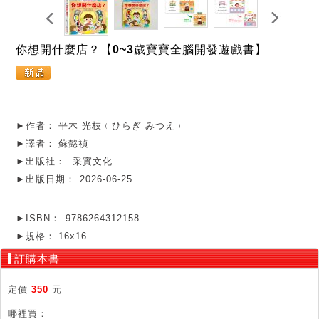
你想開什麼店？【0~3歲寶寶全腦開發遊戲書】
►作者：
平木 光枝﹙ひらぎ みつえ﹚
►譯者：
蘇懿禎
►出版社：
采實文化
►出版日期：
2026-06-25
►ISBN：
9786264312158
►規格：
16x16
訂購本書
定價
350
元
哪裡買：