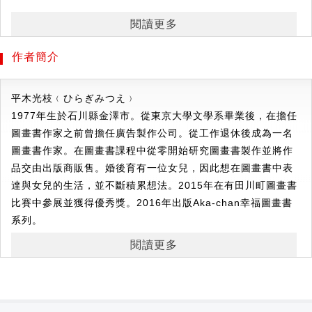
歡迎光臨！今天你想開什麼店呢？
閱讀更多
開一間花店，收集各種顏色的美麗花朵！
開一間餐廳，滋滋滋煎出熱騰騰的漢堡排！
作者簡介
開一家書店，把喜歡的繪本整齊擺上書架！
開一家霜淇淋店，做出專屬自己的夢幻霜淇淋！
平木
光枝﹙ひらぎ
みつえ﹚
從商品到店內細節，仔細呈現每一間店鋪的特色，
1977年生於石川縣金澤市。從東京大學文學系畢業後，在擔任
讓寶貝在遊戲中體驗不同職業的樂趣！
圖畫書作家之前曾擔任廣告製作公司。從工作退休後成為一名
圖畫書作家。在圖畫書課程中從零開始研究圖畫書製作並將作
品交由出版商販售。婚後育有一位女兒，因此想在圖畫書中表
玩，是孩子最重要的自主學習！
達與女兒的生活，並不斷積累想法。2015年在有田川町圖畫書
讓寶寶從遊戲中探索，刺激多感官學習，重複多次練習，
比賽中參展並獲得優秀獎。2016年出版Aka-chan幸福圖畫書
促進寶寶全腦開發的黃金生長期。
系列。
寶寶腦力發展的階段順序：
閱讀更多
第一階段0歲開始：利用對比色刺激大腦
第二階段1歲開始：學習自己動手推拉
第三階段2、3歲開始：培育個性