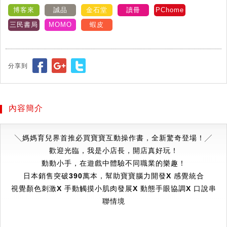
博客來
誠品
金石堂
讀冊
PChome
三民書局
MOMO
蝦皮
分享到
內容簡介
╲
媽媽育兒界首推必買寶寶互動操作書，全新驚奇登場！
╱
歡迎光臨，我是小店長，開店真好玩！
動動小手，在遊戲中體驗不同職業的樂趣！
日本銷售突破390萬本，幫助寶寶腦力開發Χ 感覺統合
視覺顏色刺激Χ 手動觸摸小肌肉發展Χ 動態手眼協調Χ 口說串
聯情境