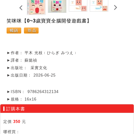
笑咪咪【0~3歲寶寶全腦開發遊戲書】
►作者：
平木 光枝﹙ひらぎ みつえ﹚
►譯者：
蘇懿禎
►出版社：
采實文化
►出版日期：
2026-06-25
►ISBN：
9786264312134
►規格：
16x16
訂購本書
定價
350
元
哪裡買：