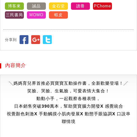
博客來
誠品
金石堂
讀冊
PChome
三民書局
MOMO
蝦皮
分享到
內容簡介
╲
媽媽育兒界首推必買寶寶互動操作書，全新歡樂登場！
╱
笑臉、哭臉、生氣臉，可愛表情大集合！
動動小手，一起觀察各種表情，
日本銷售突破390萬本，幫助寶寶腦力開發Χ 感覺統合
視覺顏色刺激Χ 手動觸摸小肌肉發展Χ 動態手眼協調Χ 口說串
聯情境