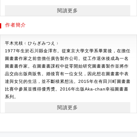
眉頭皺緊緊、小眼淚汪汪、小嘴張得好大好大，
閱讀更多
我們的臉會做出不同的臉部表情，
一起跟著做做看，情緒變化的時候，五官會跟著如何變化呢？
作者簡介
跟著有趣簡單的狀聲詞，動動小手指，感受表情的不同和它們
代表的意義！
平木
光枝﹙ひらぎ
みつえ﹚
1977年生於石川縣金澤市。從東京大學文學系畢業後，在擔任
圖畫書作家之前曾擔任廣告製作公司。從工作退休後成為一名
玩，是孩子最重要的自主學習！
圖畫書作家。在圖畫書課程中從零開始研究圖畫書製作並將作
讓寶寶從遊戲中探索，刺激多感官學習，重複多次練習，
品交由出版商販售。婚後育有一位女兒，因此想在圖畫書中表
促進寶寶全腦開發的黃金生長期。
達與女兒的生活，並不斷積累想法。2015年在有田川町圖畫書
比賽中參展並獲得優秀獎。2016年出版Aka-chan幸福圖畫書
寶寶腦力發展的階段順序：
系列。
第一階段0歲開始：利用對比色刺激大腦
第二階段1歲開始：學習自己動手推拉
閱讀更多
第三階段2、3歲開始：培育個性
利用對比色刺激大腦，吸引孩子的目光，培養觀察力。