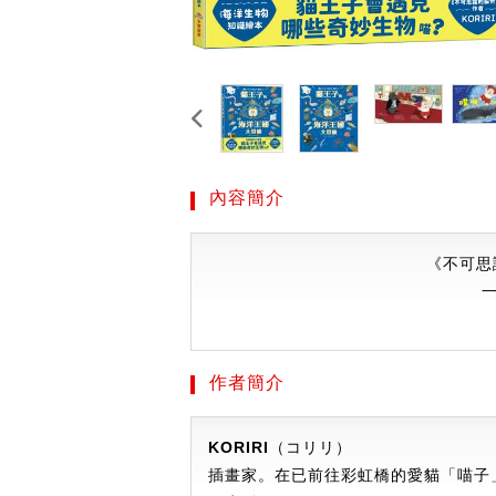
內容簡介
《不可思
作者簡介
KORIRI
（コリリ）
插畫家。在已前往彩虹橋的愛貓「喵子