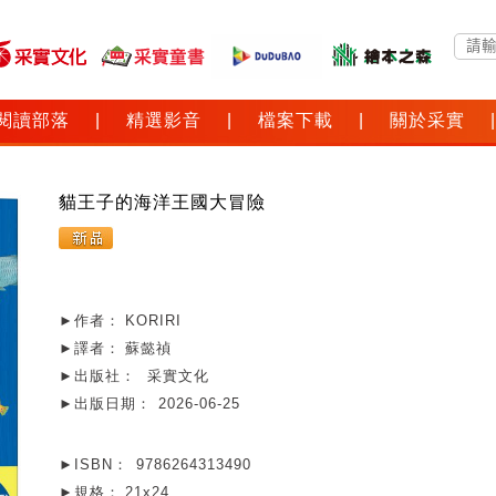
閱讀部落
|
精選影音
|
檔案下載
|
關於采實
|
貓王子的海洋王國大冒險
►作者：
KORIRI
►譯者：
蘇懿禎
►出版社：
采實文化
►出版日期：
2026-06-25
►ISBN：
9786264313490
►規格：
21x24