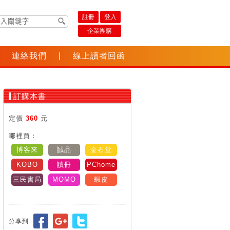
註冊
登入
企業團購
連絡我們
|
線上讀者回函
訂購本書
定價
360
元
哪裡買：
博客來
誠品
金石堂
KOBO
讀冊
PChome
三民書局
MOMO
蝦皮
分享到