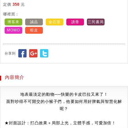
定價
350
元
哪裡買：
博客來
誠品
金石堂
讀冊
三民書局
MOMO
蝦皮
分享到
內容簡介
地表最淡定的動物──快樂的卡皮巴拉又來了！
面對吵得不可開交的小猴子們，他要如何用好脾氣與智慧化解
呢？
★封面設計：打凸效果＋局部上光，立體手感，可愛加倍！