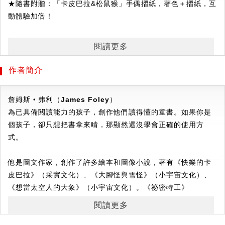
★隨書附贈：「卡皮巴拉&松鼠猴」手偶摺紙，著色＋摺紙，互
動體驗加倍！
閱讀更多
沒有什麼可以讓快樂的卡皮巴拉感到煩躁的。
他總是悠閒愜意，和朋友們在大草原裡放鬆玩耍。
作者簡介
這一天好朋友小哈利和他的表兄弟們，
詹姆斯‧弗利（
James Foley
）
為了「最後一根香蕉」爭吵不休，甚至掀起泥巴大戰，
為已具備閱讀能力的孩子，創作他們讀得懂的童書。如果你是
卡皮巴拉要如何化解這場香蕉之亂呢？
個孩子，卻只想把書拿來啃，那顯然還沒學會正確的使用方
式。
✦✧✦✧✦✧✦✧✦✧✦
跟著卡皮巴拉，學習愛與分享
他是圖文作家，創作了許多繪本和圖像小說，著有《快樂的卡
四隻小猴子爭奪最後一根香蕉，
皮巴拉》（采實文化）、《大腳怪與雪怪》（小宇宙文化）、
不管卡皮巴拉將香蕉分給誰，都會有人不開心、不服氣。
《想當太空人的大象》（小宇宙文化）。《祕密特工》
面對吵得不可開交的小猴子，卡皮巴拉並沒有斥責大家，
（
Secret Agent Mole
譯）、《我的完美機器人哥哥？》
而是用行動將這根香蕉分享給其他更需要的小猴子，
閱讀更多
（
Brobot
）、《人體巡航記》（
Gastronauts
）、《巨無霸糞
讓大家學會分享，更勝獨自擁有。