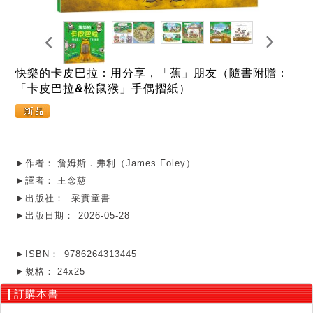
快樂的卡皮巴拉：用分享，「蕉」朋友（隨書附贈：
「卡皮巴拉&松鼠猴」手偶摺紙）
►作者：
詹姆斯．弗利（James Foley）
►譯者：
王念慈
►出版社：
采實童書
►出版日期：
2026-05-28
►ISBN：
9786264313445
►規格：
24x25
訂購本書