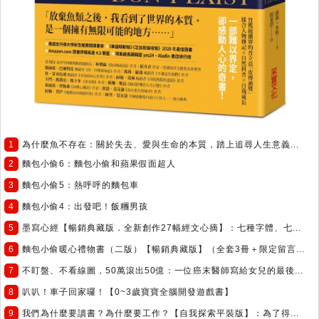
1
為什麼魚不存在：關於失去、愛與生命的本質，踏上追尋人生意義...
2
麵包小偷6：麵包小偷和蘋果假面超人
3
麵包小偷5：熱呼呼的麵包車
4
麵包小偷4：出發吧！飯糰男孩
5
墨寫心經【暢銷典藏版．全新創作27幅經文心摘】：七種字體、七...
6
麵包小偷暖心禮物書（二版）【暢銷典藏版】（全套3冊＋限定留言...
7
不盯盤、不看線圖，50萬滾出50億：一位癌末醫師寫給女兒的最後...
8
叭叭！車子回家囉！【0~3歲寶寶全腦開發遊戲書】
9
我們為什麼要讀書？為什麼要工作？【自我探索平裝版】：為了得...