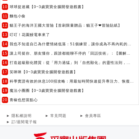
10
球球捉迷藏【0~3歲寶寶全腦開發遊戲書】
11
麵包小偷
12
貓王子的海洋王國大冒險【首刷限量贈品：貓王子❤冒險貼紙】
13
叮叮！花園鰻電車來了
14
我也不知道自己為什麼情緒低落：51個練習，讓你成為不再內耗的...
15
讓上司挺你、朋友懂你，跟誰都能聊不停的「回話技術」：【圖解...
16
打造超級顯化體質：從「用力過猛」到「自然顯化」的靈性法則，...
17
笑咪咪【0~3歲寶寶全腦開發遊戲書】
18
科學實證有效的休息100招攻略：用最短時間快速提升專注力、恢復...
19
魔法小圈圈【0~3歲寶寶全腦開發遊戲書】
20
青椒也想當點心
► 隱私權說明
► 常見問題
► 會員專區
► 訂/退閱電子報