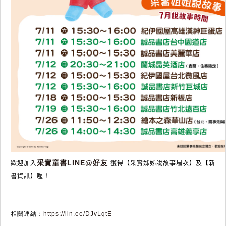
采實童書LINE@好友
歡迎加入
獲得【采實姊姊說故事場次】及【新
書資訊】喔！
相關連結：
https://lin.ee/DJvLqtE