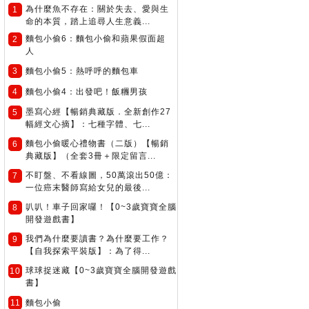
為什麼魚不存在：關於失去、愛與生
1
命的本質，踏上追尋人生意義...
麵包小偷6：麵包小偷和蘋果假面超
2
人
3
麵包小偷5：熱呼呼的麵包車
4
麵包小偷4：出發吧！飯糰男孩
墨寫心經【暢銷典藏版．全新創作27
5
幅經文心摘】：七種字體、七...
麵包小偷暖心禮物書（二版）【暢銷
6
典藏版】（全套3冊＋限定留言...
不盯盤、不看線圖，50萬滾出50億：
7
一位癌末醫師寫給女兒的最後...
叭叭！車子回家囉！【0~3歲寶寶全腦
8
開發遊戲書】
我們為什麼要讀書？為什麼要工作？
9
【自我探索平裝版】：為了得...
球球捉迷藏【0~3歲寶寶全腦開發遊戲
10
書】
11
麵包小偷