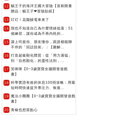
貓王子的海洋王國大冒險【首刷限量
12
贈品：貓王子❤冒險貼紙】
13
叮叮！花園鰻電車來了
我也不知道自己為什麼情緒低落：51
14
個練習，讓你成為不再內耗的...
讓上司挺你、朋友懂你，跟誰都能聊
15
不停的「回話技術」：【圖解...
打造超級顯化體質：從「用力過猛」
16
到「自然顯化」的靈性法則，...
笑咪咪【0~3歲寶寶全腦開發遊戲
17
書】
科學實證有效的休息100招攻略：用最
18
短時間快速提升專注力、恢復...
魔法小圈圈【0~3歲寶寶全腦開發遊戲
19
書】
20
青椒也想當點心