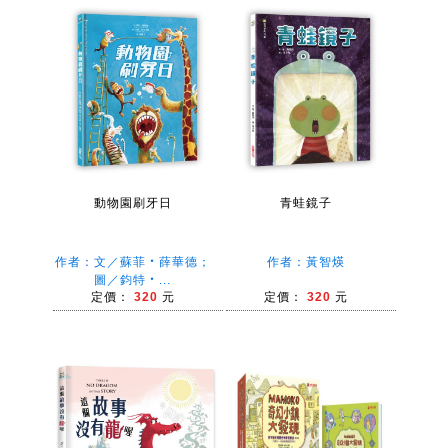
動物園刷牙日
青蛙鏡子
作者：文／蘇菲‧薛華德；
作者：黃智煐
圖／鈞特‧...
定價：
320
元
定價：
320
元