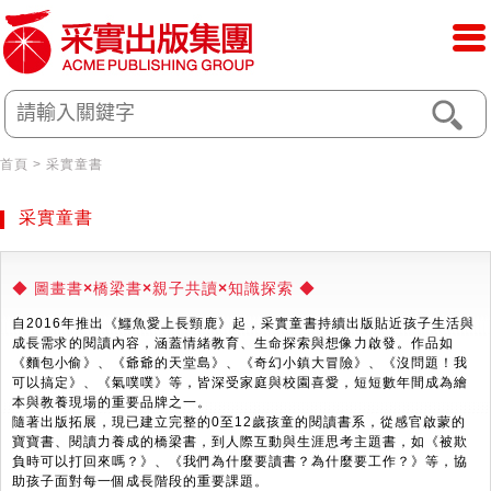
首頁
> 采實童書
采實童書
◆
圖畫書×橋梁書×親子共讀×知識探索 ◆
自2016年推出《鱷魚愛上長頸鹿》起，采實童書持續出版貼近孩子生活與
成長需求的閱讀內容，涵蓋情緒教育、生命探索與想像力啟發。作品如
《麵包小偷》、《爺爺的天堂島》、《奇幻小鎮大冒險》、《沒問題！我
可以搞定》、《氣噗噗》等，皆深受家庭與校園喜愛，短短數年間成為繪
本與教養現場的重要品牌之一。
隨著出版拓展，現已建立完整的0至12歲孩童的閱讀書系，從感官啟蒙的
寶寶書、閱讀力養成的橋梁書，到人際互動與生涯思考主題書，如《被欺
負時可以打回來嗎？》、《我們為什麼要讀書？為什麼要工作？》等，協
助孩子面對每一個成長階段的重要課題。