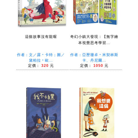
這個故事沒有龍喔
奇幻小鎮大發現：【無字繪
本視覺思考學習...
作者：文／露‧卡特；圖／
作者：亞歷珊卓‧米契林斯
黛柏拉‧歐...
卡、丹尼爾...
定價：
320
元
定價：
1050
元