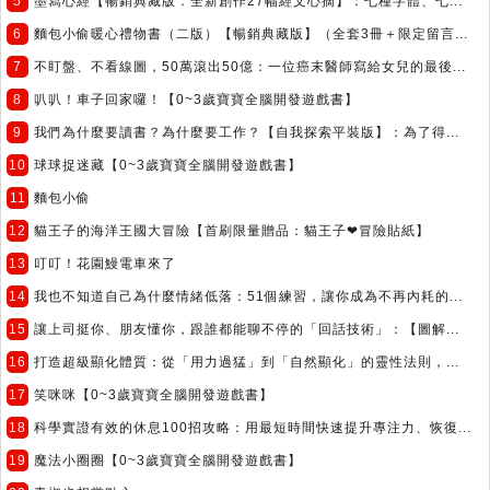
5
墨寫心經【暢銷典藏版．全新創作27幅經文心摘】：七種字體、七...
6
麵包小偷暖心禮物書（二版）【暢銷典藏版】（全套3冊＋限定留言...
7
不盯盤、不看線圖，50萬滾出50億：一位癌末醫師寫給女兒的最後...
8
叭叭！車子回家囉！【0~3歲寶寶全腦開發遊戲書】
9
我們為什麼要讀書？為什麼要工作？【自我探索平裝版】：為了得...
10
球球捉迷藏【0~3歲寶寶全腦開發遊戲書】
11
麵包小偷
12
貓王子的海洋王國大冒險【首刷限量贈品：貓王子❤冒險貼紙】
13
叮叮！花園鰻電車來了
14
我也不知道自己為什麼情緒低落：51個練習，讓你成為不再內耗的...
15
讓上司挺你、朋友懂你，跟誰都能聊不停的「回話技術」：【圖解...
16
打造超級顯化體質：從「用力過猛」到「自然顯化」的靈性法則，...
17
笑咪咪【0~3歲寶寶全腦開發遊戲書】
18
科學實證有效的休息100招攻略：用最短時間快速提升專注力、恢復...
19
魔法小圈圈【0~3歲寶寶全腦開發遊戲書】