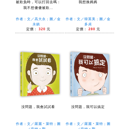
被欺負時，可以打回去嗎：
我想換媽媽
我不想傻傻被欺...
作者：文／高大永；圖／金
作者：文／韓英美；圖／金
永鎮
多貞
定價：
320
元
定價：
280
元
没問題，我會試試看
没問題，我可以搞定
作者：文／羅麗‧萊特；圖
作者：文／羅麗‧萊特；圖