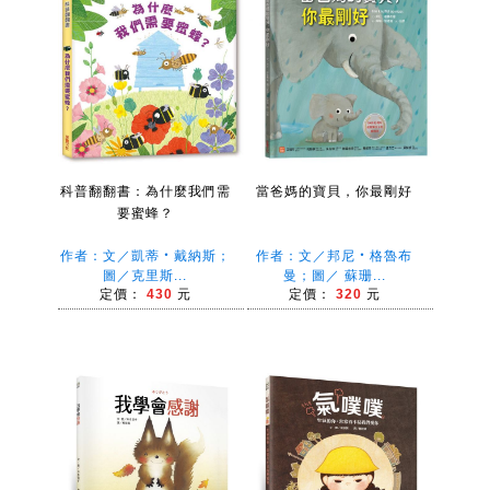
科普翻翻書：為什麼我們需
當爸媽的寶貝，你最剛好
要蜜蜂？
作者：文／凱蒂‧戴納斯；
作者：文／邦尼‧格魯布
圖／克里斯...
曼；圖／ 蘇珊...
定價：
430
元
定價：
320
元