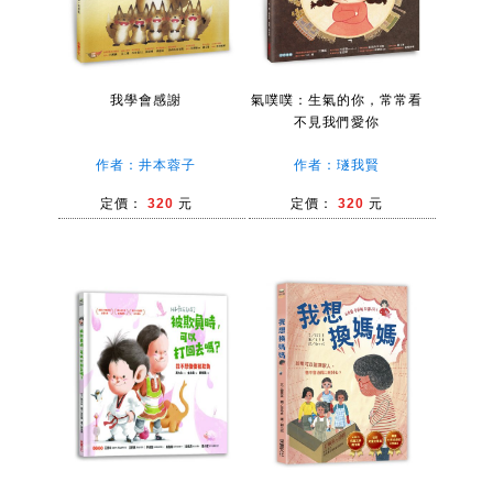
我學會感謝
氣噗噗：生氣的你，常常看
不見我們愛你
作者：井本蓉子
作者：璲我賢
定價：
320
元
定價：
320
元