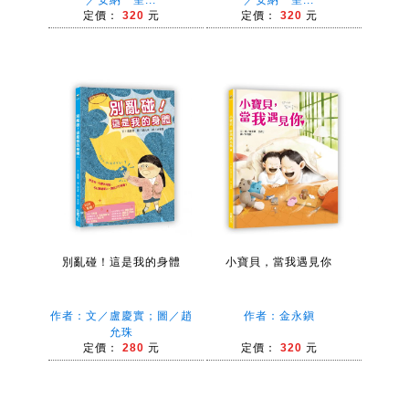
／安納‧聖...
／安納‧聖...
定價：
320
元
定價：
320
元
別亂碰！這是我的身體
小寶貝，當我遇見你
作者：文／盧慶實；圖／趙
作者：金永鎭
允珠
定價：
280
元
定價：
320
元