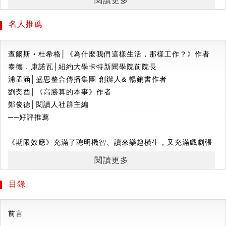
閱讀更多
Carter Journalism Institute）的訪問學者。
他工作的大部分時間，都在跟「期限」打交道。
考克斯在喬治亞州的亞特蘭大長大，哈佛大學學士、劍橋
名人推薦
在多年的編輯生涯中，他發現期限會帶來壓力，
大學碩士。他和太太喬琪亞以及兩個女兒卡森和愛麗絲住在布
但假如能善用它，也能幫助你更集中、更有效率。
魯克林。
查爾斯‧杜希格│《為什麼我們這樣生活，那樣工作？》作者
曾獲普立茲新聞獎的他，發揮客觀紀實的精神，
泰德．康諾瓦│紐約大學卡特新聞學院前院長
貼身紀錄九個需要在「高壓期限」下解決問題的團隊，觀察他
浦孟涵│盛思整合傳播集團 創辦人& 暢銷書作者
們是如何達成目標：
劉奕酉│《高勝算的本事》作者
鄭俊德│閱讀人社群主編
l 米其林三星名廚如何籌備餐廳的開幕，並且維持其他餐廳的
──好評推薦
星級？
l 為了贏得競選美國總統的資格，看候選人如何「減少」安排
《期限效應》充滿了聰明機智、讀來樂趣橫生，又充滿戲劇張
行程？
力的案例。最重要的是，裡面有真實的教訓：如何工作的更有
閱讀更多
l 專責緊急救援任務的美國空軍部隊，為何能隨時隨地都做好
創意和有效率，以及日漸逼近的截止期限是如何敦促我們把工
準備？
作做到最好。
目錄
l 度假村如何在一週內打造出一座大雪山，並且開放滑雪季？
──查爾斯‧杜希格（Charles Duhigg），《為什麼我們這樣
l 一間新創公司如何在六分鐘內成功推銷自己，並贏得大獎和
生活，那樣工作？》作者
前言
投資人青睞？