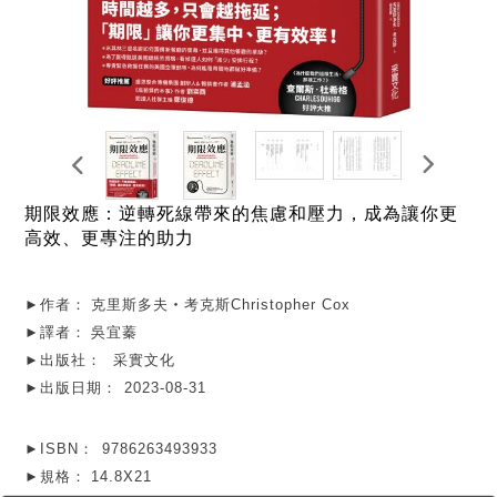
期限效應：逆轉死線帶來的焦慮和壓力，成為讓你更
高效、更專注的助力
►作者：
克里斯多夫‧考克斯Christopher Cox
►譯者：
吳宜蓁
►出版社：
采實文化
►出版日期：
2023-08-31
►ISBN：
9786263493933
►規格：
14.8X21