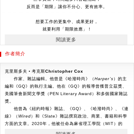
反而是「期限」讓你不分心、更有效率。
想要工作的更集中、成果更好，
就要利用「期限效應」！
閱讀更多
★
《為什麼我們這樣生活，那樣工作？》作者查爾斯．杜希格
好評大推
作者簡介
明天要交報告、下午兩點要開會、再五分鐘就遲到……
克里斯多夫‧考克斯
Christopher Cox
每個人都有過被期限或截止日追著跑的壓力，
作家、雜誌編輯。他曾是《哈潑時尚》（
Harper’s
）的主
我們一直以為是時間管理不良的問題，
編和《GQ》的執行主編。他在《GQ》的報導曾獲普立茲獎、
然而研究卻顯示，面對較短的交稿期限，人們繳交的比例更
美國筆會新聞文學獎（PEN Literary Award）和多個國家雜誌
高；
獎。
微軟嘗試讓員工一週只工作四天，產能卻大增40%……
他曾為《紐約時報》雜誌、《GQ》、《哈潑時尚》、《連
這，都是因為「期限效應」！
線》（
Wired
）和《Slate》雜誌撰寫政治、商業、書籍和科學
方面的文章。2020年，他被任命為麻省理工學院（MIT）的
▋因為時間有限，我們更該專注在最重要的事情上
「騎士科學新聞研究員」和紐約大學卡特新聞學院（Arthur L.
本書作者克里斯多夫‧考克斯是一位雜誌編輯，