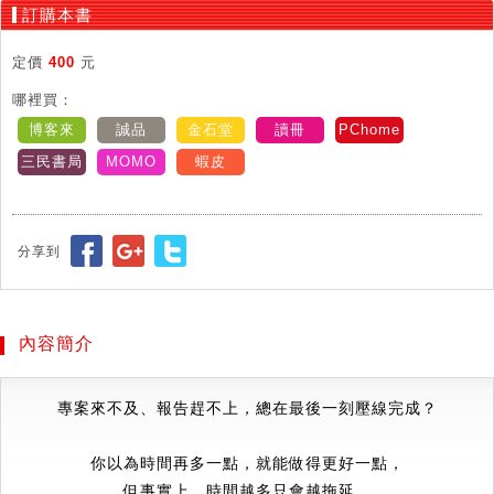
訂購本書
定價
400
元
哪裡買：
博客來
誠品
金石堂
讀冊
PChome
三民書局
MOMO
蝦皮
分享到
內容簡介
專案來不及、報告趕不上，總在最後一刻壓線完成？
你以為時間再多一點，就能做得更好一點，
但事實上，時間越多只會越拖延，