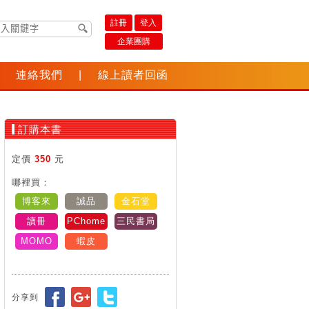
註冊
登入
企業團購
連絡我們
|
線上讀者回函
訂購本書
定價
350
元
哪裡買：
博客來
誠品
金石堂
讀冊
PChome
三民書局
MOMO
蝦皮
分享到