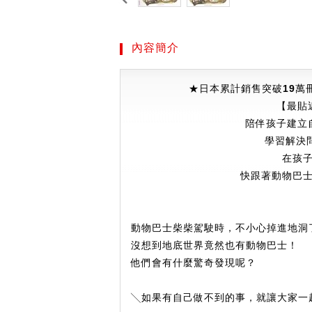
內容簡介
★
日本累計銷售突破
19
萬
【最貼
陪伴孩子建立
學習解決
在孩
快跟著動物巴
動物巴士柴柴駕駛時，不小心掉進地洞
沒想到地底世界竟然也有動物巴士！
他們會有什麼驚奇發現呢？
╲如果有自己做不到的事，就讓大家一