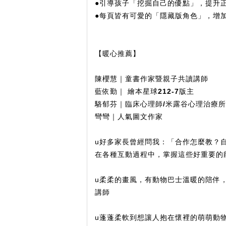
●引導孩子「挖掘自己的優點」，提升
●每頁皆有可愛的「隱藏版角色」，增
【
暖心推薦】
陳櫻慧｜童書作家暨親子共讀講師
藍依勤｜ 繪本星球212-7版主
駱郁芬｜臨床心理師/米露谷心理治療
彎彎｜人氣圖文作家
u好多家長曾經問我：「合作怎麼教？
在各種互動過程中，掌握這些好重要的
u柔柔的畫風，有動物巴士溫暖的陪伴
講師
u蓬蓬柔軟到想讓人抱在懷裡的萌萌動