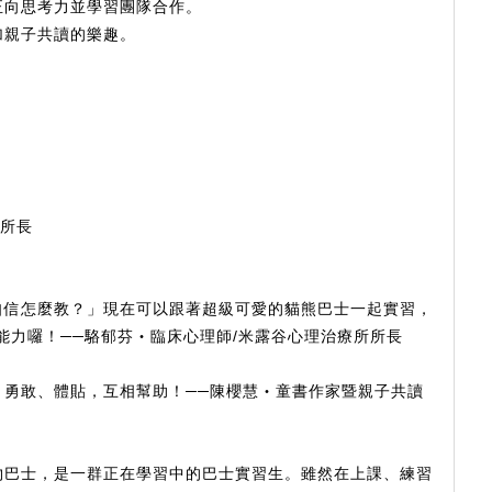
正向思考力並學習團隊合作。
加親子共讀的樂趣。
所所長
自信怎麼教？」現在可以跟著超級可愛的貓熊巴士一起實習，
能力囉！──駱郁芬‧臨床心理師/米露谷心理治療所所長
，勇敢、體貼，互相幫助！──陳櫻慧‧童書作家暨親子共讀
物巴士，是一群正在學習中的巴士實習生。雖然在上課、練習