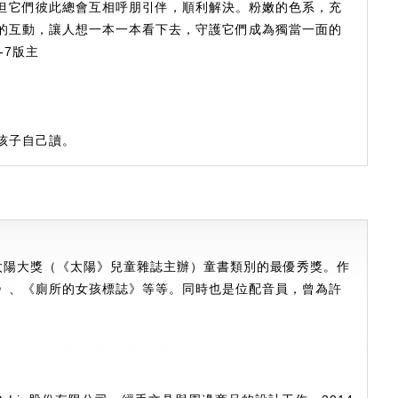
但它們彼此總會互相呼朋引伴，順利解決。粉嫩的色系，充
的互動，讓人想一本一本看下去，守護它們成為獨當一面的
-7版主
孩子自己讀。
屆太陽大獎（《太陽》兒童雜誌主辦）童書類別的最優秀獎。作
》、《廁所的女孩標誌》等等。同時也是位配音員，曾為許