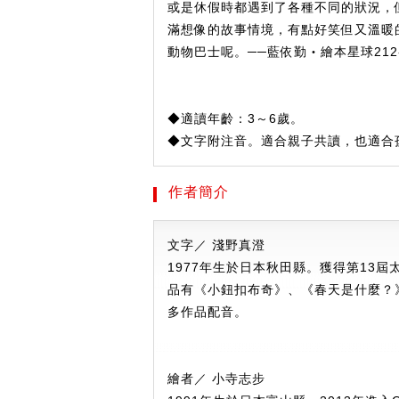
或是休假時都遇到了各種不同的狀況，
滿想像的故事情境，有點好笑但又溫暖
動物巴士呢。──藍依勤‧繪本星球212
◆適讀年齡：3～6歲。
◆文字附注音。適合親子共讀，也適合
作者簡介
文字／ 淺野真澄
1977年生於日本秋田縣。獲得第13
品有《小鈕扣布奇》、《春天是什麼？
多作品配音。
繪者／ 小寺志步