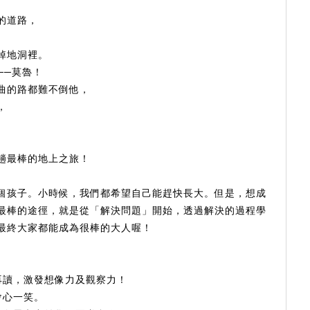
的道路，
掉地洞裡。
──莫魯！
曲的路都難不倒他，
，
趟最棒的地上之旅！
個孩子。小時候，我們都希望自己能趕快長大。但是，想成
最棒的途徑，就是從「解決問題」開始，透過解決的過程學
最終大家都能成為很棒的大人喔！
再讀，激發想像力及觀察力！
會心一笑。