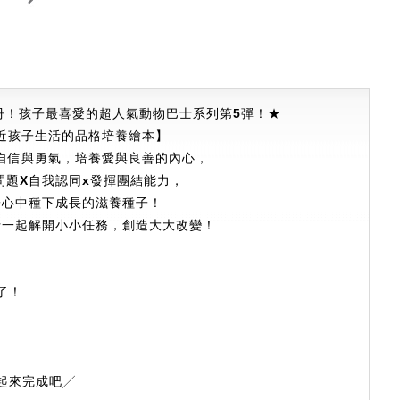
冊！孩子最喜愛的超人氣動物巴士系列第
5
彈！
★
近孩子生活的品格培養繪本】
自信與勇氣，培養愛與良善的內心，
問題
X
自我認同
x
發揮團結能力，
子心中種下成長的滋養種子！
士一起解開小小任務，創造大大改變！
了！
起來完成吧╱