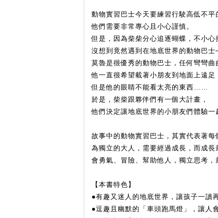
動物實習巴士今天要練習行駛高低不平
他們需要非常專心且小心謹慎。
但是，因為柴柴分心追逐蝴蝶，不小心
沒想到竟然遇到在地底世界的動物巴士
莫魯是很優秀的動物巴士，任何彎彎曲
他一直很希望載著小朋友到地面上遠足
但是他的眼睛不能看太亮的東西……
於是，柴柴跟夥伴們有一個大計畫，
他們決定讓地底世界的小朋友們體驗一
故事中的動物實習巴士，其實代表著每
為獨立的大人，需要經過成長，而成長
會勇氣、冒險、幫助他人，獨立思考，
【本書特色】
●有趣又迷人的地底世界，讓孩子一讀
●逗趣且幽默的「車頭跑馬燈」，讓人