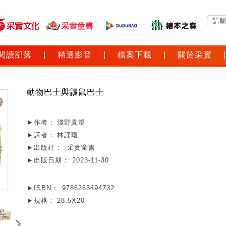
閱讀部落
|
精選影音
|
檔案下載
|
關於采實
|
動物巴士與鼴鼠巴士
►作者：
淺野真澄
►譯者：
林謹瓊
►出版社：
采實童書
►出版日期：
2023-11-30
►ISBN：
9786263494732
►規格：
28.5X20