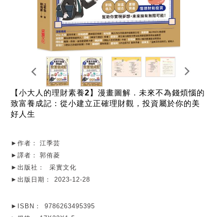
【小大人的理財素養2】漫畫圖解．未來不為錢煩惱的
致富養成記：從小建立正確理財觀，投資屬於你的美
好人生
►作者：
江季芸
►譯者：
郭侑菱
►出版社：
采實文化
►出版日期：
2023-12-28
►ISBN：
9786263495395