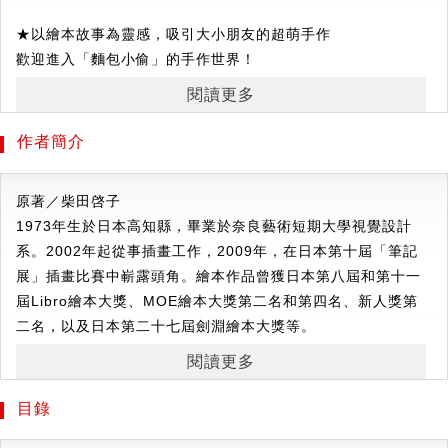
★
以繪本故事為靈感，吸引大小朋友的超萌手作
歡迎進入「麵包小偷」的手作世界！
在麵包小偷的故事中，我們了解到真的很想要的東西，
閱讀更多
可以自己動手做，努力過後得到的成果會更棒。
讓孩子愛不釋手的麵包小偷、冒牌的小餐包、搞破壞的法國棍
作者簡介
子麵包⋯⋯
都能作成吉祥物和掛飾，還可以製作可愛的土司外衣，
原著／
柴田啓子
把人氣角色從繪本帶到生活，天天都有可愛的麵包小偷與孩子
1973年生於日本高知縣，畢業於奈良藝術短期大學視覺設計
作伴！
系。2002年起從事插畫工作，2009年，在日本第十屆「筆記
一起體驗快樂的手作時光吧！
展」插畫比賽中嶄露頭角。繪本作品曾獲日本第八屆和第十一
屆Libro繪本大獎、MOE繪本大獎第二名和第四名、新人獎第
★
人見人愛，不織布手作小物 × 暖心刺繡，簡單易上手
二名，以及日本第二十七屆劍淵繪本大獎等。
46款親子手作創意提案，無論是各種小玩偶、斜背包、收納
袋、午餐墊等，
閱讀更多
還能親手縫製超萌的麵包小偷刺繡，
目錄
感受每一針每一線的溫暖，創造出獨一無二的作品。