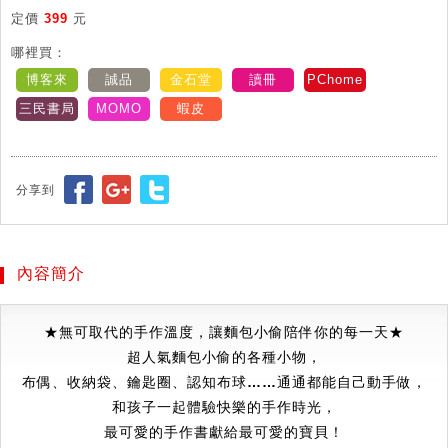
定價
399
元
哪裡買：
博客來
誠品
金石堂
讀冊
PChome
三民書局
MOMO
蝦皮
分享到
內容簡介
★無可取代的手作溫度，讓麵包小偷陪伴你的每一天★
超人氣麵包小偷的各種小物，
布偶、收納袋、鑰匙圈、認知布球……通通都能自己動手做，
和孩子一起體驗快樂的手作時光，
最可愛的手作書獻給最可愛的寶貝！