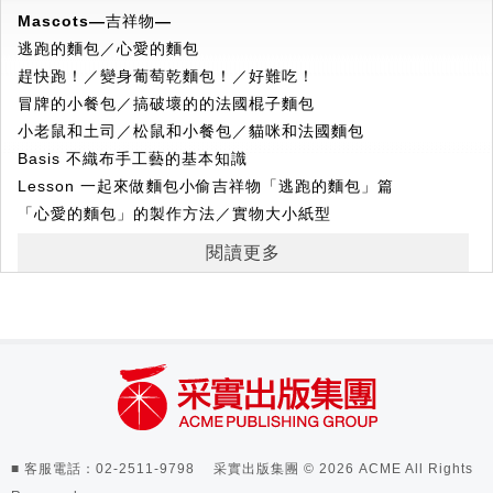
★
色彩鮮艷，舒適手感的不織布玩具，新鮮感滿點，永遠玩不
Mascots—
吉祥物
—
停
逃跑的麵包／心愛的麵包
網羅《麵包小偷》系列的可愛元素，手作內容豐富，
趕快跑！／變身葡萄乾麵包！／好難吃！
運用材質柔軟的不織布製作的小物玩具，
冒牌的小餐包／搞破壞的的法國棍子麵包
可以拆裝組合，開麵包店、手指劇場、數字認知等多種遊戲，
小老鼠和土司／松鼠和小餐包／貓咪和法國麵包
讓孩子快樂暢玩。
Basis 不織布手工藝的基本知識
更多玩法等你和寶貝一同探索！
Lesson 一起來做麵包小偷吉祥物「逃跑的麵包」篇
「心愛的麵包」的製作方法／實物大小紙型
★職人
創意限定，媽媽牌手作安心更貼心
閱讀更多
集結多位人氣日本手作達人聯手打造，從基本手作工藝知識及
Toys―
玩具ー
針法開始，
脫下土司外衣的麵包小偷
Step by Ste詳細圖解手作步驟及原寸紙型，
森林麵包店遊戲
拿起針線就能感受的療癒和解壓。
帽子麵包／眼鏡麵包／竹輪麵包
看著孩子喜歡的角色在自己手中漸漸成形，
玉米麵包／披薩／卡士達麵包／甜甜圈
更能獲得滿滿的成就感和幸福感。
可頌麵包／臘腸麵包／烏龜麵包
增添親子親密互動，把麵包小偷帶在身上，也把媽媽的愛帶在
猴子麵包／熊貓麵包／兔子麵包
身上。
無尾熊麵包／白熊麵包／小老鼠麵包
■ 客服電話：02-2511-9798 采實出版集團 © 2026 ACME All Rights
土司／葡萄乾麵包／托盤、夾子／