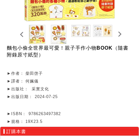
麵包小偷全世界最可愛！親子手作小物BOOK（隨書
附錄原寸紙型）
►作者：
柴田啓子
►譯者：
何姵儀
►出版社：
采實文化
►出版日期：
2024-07-25
►ISBN：
9786263497382
►規格：
19X23.5
訂購本書