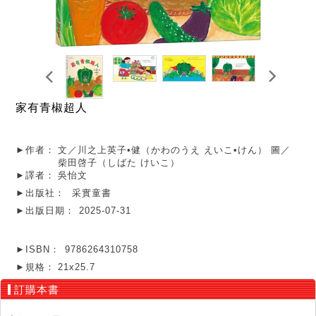
家有青椒超人
►作者：
文／川之上英子•健（かわのうえ えいこ•けん） 圖／
柴田啓子（しばた けいこ）
►譯者：
吳怡文
►出版社：
采實童書
►出版日期：
2025-07-31
►ISBN：
9786264310758
►規格：
21x25.7
訂購本書