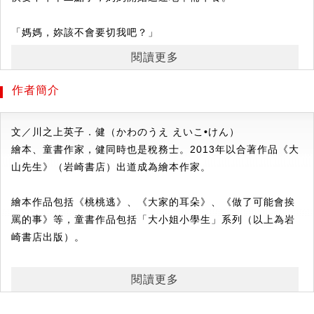
「媽媽，妳該不會要切我吧？」
「是啊，我要炒青菜呢！」
閱讀更多
不想被吃掉的青椒VS準備炒青椒的媽媽，展開一場攻防大戰！
作者簡介
青椒使出渾身解數，表演相聲、猜謎語、甚至自稱是保衛地球
的超人，
文／川之上英子．健（かわのうえ えいこ
•
けん）
但是媽媽的菜刀仍然不斷步步逼近，他有辦法逃出媽媽的手掌
繪本、童書作家，健同時也是稅務士。2013年以合著作品《大
心嗎？
山先生》（岩崎書店）出道成為繪本作家。
意想不到的結局，一定要看到最後！
繪本作品包括《桃桃逃》、《大家的耳朵》、《做了可能會挨
罵的事》等，童書作品包括「大小姐小學生」系列（以上為岩
✦✧✦✧✦✧✦✧✦✧✦✦✧✦✧✦✧✦✧✦✧✦✦✧✦✧✦✧✦✧✦✧✦
崎書店出版）。
V
超人氣作家柴田啓子，又一全新創作角色。
喜歡的蔬菜是南瓜和菠菜。
V
輕鬆搞笑的情節，讓人不知不覺愛上喜感十足的青椒。
閱讀更多
V
打開無限想像力，讓原本討厭的青椒都變得莫名可愛。
圖／柴田啓子（しばた けいこ）