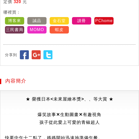
定價
320
元
哪裡買：
博客來
誠品
金石堂
讀冊
PChome
三民書局
MOMO
蝦皮
分享到
內容簡介
★
榮獲日本<未來屋繪本獎>、
、
等大賞
★
爆笑故事
✕
生動圖畫
✕
有趣視角
孩子從此愛上可愛的青椒超人
快要中午十二點了，媽媽開始迅速地準備午餐。