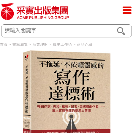
首頁
>
書籍瀏覽
>
商業理財
>
職場工作術
> 商品介紹