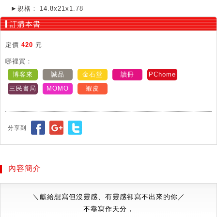
►規格：
14.8x21x1.78
訂購本書
定價
420
元
哪裡買：
博客來
誠品
金石堂
讀冊
PChome
三民書局
MOMO
蝦皮
分享到
內容簡介
＼獻給想寫但沒靈感、有靈感卻寫不出來的你／
不靠寫作天分，