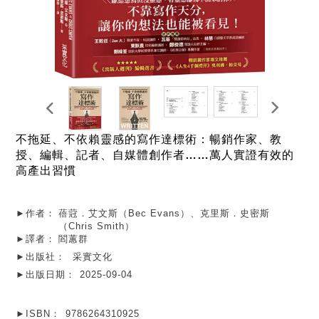
不拖延、不依賴靈感的寫作達標術：暢銷作家、教
授、編輯、記者、自媒體創作者……萬人實證有效的
高產出習慣
►作者：
蓓蒄．艾文斯（Bec Evans）、克里斯．史密斯
（Chris Smith）
►譯者：
閻蕙群
►出版社：
采實文化
►出版日期：
2025-09-04
►ISBN：
9786264310925