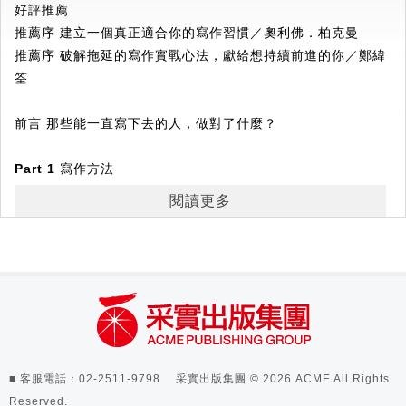
好評推薦
・破解「每天寫作神話」的迷思，找到最適合自己的頻率
「這本關於如何寫出好文章的書，寫得非常出色，對任何希望
推薦序 建立一個真正適合你的寫作習慣／奧利佛．柏克曼
・4種寫作法：隨興寫作、每日例行寫作、追劇式寫作、固定排
提高寫作效率的人來說都極具價值。如果你是個寫作者，請成
推薦序 破解拖延的寫作實戰心法，獻給想持續前進的你／鄭緯
程寫作
為這本書的讀者吧。」
筌
・搭配環境、時間、生活節奏，建立個人化的「觸發儀式」
──羅伯特．席爾迪尼（Robert Cialdini），《影響力》
・用「寫作沙盤演練」取代空泛建議，實際操練有效策略
（Influence）作者
前言 那些能一直寫下去的人，做對了什麼？
・把拖延轉化為寫作暖身（散步、做家事都是有效熱身）
・寫不出來時不要自責，可以用好奇心取代批判
「一本有趣且包含豐富資訊的指南，幫助你克服寫作中最棘手
Part 1
寫作方法
・以寫作陪伴生活，將零碎時間轉化為創作動能
的障礙。」
──嘉蓓爾．歐廷萱（Gabriele Oettingen），《正向思維新
閱讀更多
第1
章 打破規則
本書有更多打造寫作習慣的高效技巧，
解》（Rethinking Positive Thinking）作者
──
因為這些規則是寫給別人的
還收錄超過50位創作者的真實經驗與實用策略，
幫助你在真正需要寫的時候，寫得出來。
「本書闡述了幾乎每位寫作者都會面臨的挑戰，並針對為何無
迷思如何操控我們
不再拖延、不再等靈感，真正完成你想完成的作品與目標！
法完成作品的許多誤解和傳說，提供了切實可行的解決方法。
當模仿成了阻力
本書將幫助你規劃寫作生活，並指導你如何對待寫作這門藝
「每天寫作」神話的崛起與瓦解
術。」
完成寫作的方法不只一種
──雷尼．桑德斯（Rennie Saunders），「安靜寫作！」
一個轉念，改變寫作人生
■ 客服電話：02-2511-9798 采實出版集團 © 2026 ACME All Rights
（ShutUp&Write!）創辦人兼執行長
定型心態與成長心態
Reserved.