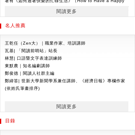
著有《如何過著快樂的忙碌生活》（How to Have a Happy
►
不必靠天分和靈感，連暢銷書作家也是這麼寫
Hustle）一書，該書曾在2020年商業圖書獎中獲得創業靈感類
身為寫作教練的蓓蒄．艾文斯與克里斯．史密斯，也曾歷經卡
閱讀更多
別獎。
關與拖延的困境。
名人推薦
在多年陪伴上萬名寫作者後，他們發現，真正的障礙從來不是
克里斯．史密斯
（
Chris Smith
）
技巧或靈感，
而是完美主義、自我懷疑，還有對寫作的過度期待，
王乾任（Zen大）｜職業作家、培訓講師
作家，也是Prolifiko 的共同創辦人，這是一家提供輔導和培訓
更是你對自己與思緒的掌控感。
瓦基| 「閱讀前哨站」站長
服務的公司，致力於幫助人們養成高效寫作的習慣。他曾擔任
林慧| 口語暨文字表達訓練師
全球知名品牌、慈善機構和公共部門的代筆作家和內容顧問。
就算在壓力中，也能條理清晰、有力表達，
東默農｜知名編劇講師
在創立自己的傳播顧問公司Swarm之前，他曾擔任某機構的總
從一篇文章到一本作品，不再只是夢想，而是可實現的目標。
鄭俊德｜閱讀人社群主編
監，並定期為全國性報紙和雜誌撰稿，且是一位屢獲殊榮的喜
鄭緯筌| 世新大學新聞學系兼任講師、《經濟日報》專欄作家
劇劇本作家。
►
做自己的寫作教練，
10
大面向打造高產出習慣
(依姓氏筆畫排序)
從布克獎入圍作家、暢銷作家到自媒體經營者……
他們的共通點不是靈感多、時間多，而是找到適合自己的方
「多麼可愛又友善的一本書啊！它讓我感到愉快、振奮、不再
閱讀更多
法。
孤單，並且迫不及待地想要繼續寫作。強烈推薦！」
因此，兩位寫作教練傾囊相授，
──凱茜．倫岑布林克（Cathy Rentzenbrink），《寫下一
目錄
教你從10大面向打造屬於自己的寫作習慣和節奏──
切》（Write It All Down）作者