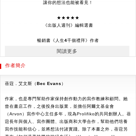
讓你的想法也能被看見！
★★★★★
《出版人週刊》編輯選書
暢銷書《人生
4
千個禮拜》作者
奧利佛．柏克曼
閱讀更多
＝專文推薦＝
作者簡介
►
就算你不是作家，也一定需要寫作
從職場到生活、從傳達觀點到建立個人品牌，
蓓蒄．艾文斯（Bec Evans
）
無論是提案、企劃、簡報、論文、心得分享、自媒體經營，甚
至一封關鍵郵件，
作家，也是專門幫助作家保持創作動力的寫作教練和顧問。她
寫作，不只是作家的專屬能力，而是每個人都需要掌握的表達
曾在書店工作，之後投身出版業，並擔任阿爾文基金會
工具。
（Arvon）寫作中心主任多年，現為Prolifiko的共同創辦人。蓓
如果平常沒有書寫習慣，真正需要動筆時，往往只剩下空白與
蒄長年與個人、寫作團體、出版商和大學合作，幫助他們培養
焦慮。
寫作技能和信心，並將想法付諸實踐。除了本書之外，蓓蒄另