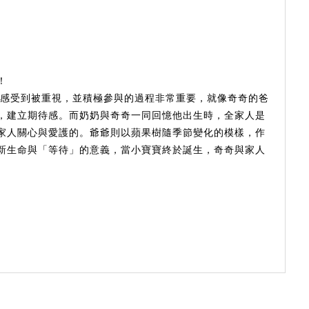
！
受到被重視，並積極參與的過程非常重要，就像奇奇的爸
，建立期待感。而奶奶與奇奇一同回憶他出生時，全家人是
家人關心與愛護的。爺爺則以蘋果樹隨季節變化的模樣，作
新生命與「等待」的意義，當小寶寶終於誕生，奇奇與家人
。