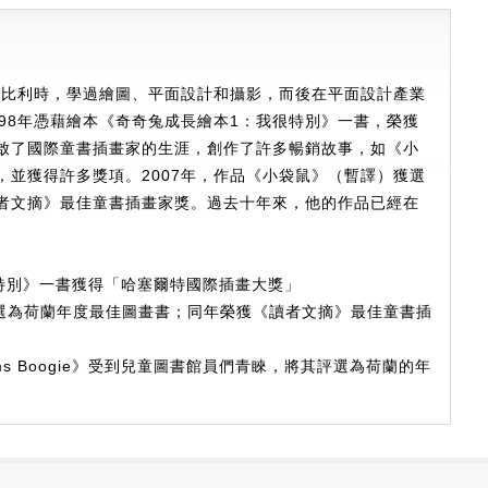
生於比利時，學過繪圖、平面設計和攝影，而後在平面設計產業
98年憑藉繪本《奇奇兔成長繪本1：我很特別》一書，榮獲
啟了國際童書插畫家的生涯，創作了許多暢銷故事，如《小
，並獲得許多獎項。2007年，作品《小袋鼠》（暫譯）獲選
者文摘》最佳童書插畫家獎。過去十年來，他的作品已經在
我很特別》一書獲得「哈塞爾特國際插畫大獎」
獲選為荷蘭年度最佳圖畫書；同年榮獲《讀者文摘》最佳童書插
ottoms Boogie》受到兒童圖書館員們青睞，將其評選為荷蘭的年