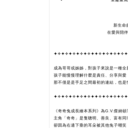
新生命
在愛與陪
✦✧✦✧✦✧✦✧✦✧✦✦✧✦✧✦✧✦✧✦
成為哥哥或姊姊，對孩子來說是一種全
孩子能慢慢理解什麼是責任、分享與愛
那不僅是是手足之間最初的連結，也是
✦✧✦✧✦✧✦✧✦✧✦✦✧✦✧✦✧✦✧✦
《奇奇兔成長繪本系列》為G.V.傑納
主角「奇奇」是隻聰明、善良、富有同
卻因為右邊下垂的耳朵被其他兔子嘲笑