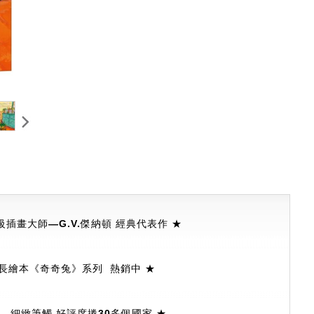
插畫大師—G.V.傑納頓 經典代表作 ★
長繪本《奇奇兔》系列 熱銷中
★
．細緻筆觸 好評席捲30多個國家
★