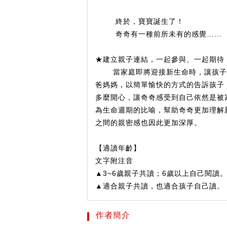
終於，寶寶誕生了！
奇奇有一種前所未有的感覺……
★
建立親子連結，一起參與、一起期待
當家庭即將迎接新生命時，讓孩子感
爸媽媽，以簡單愉快的方式的告訴孩子
多麼開心，讓奇奇感受到自己依然是被
為生命週期的比喻，幫助奇奇更加理解
之間的親密感也因此更加深厚。
【適讀年齡】
文字附注音
▲3~6歲親子共讀；6歲以上自己閱讀
▲適合親子共讀，也適合孩子自己讀。
作者簡介