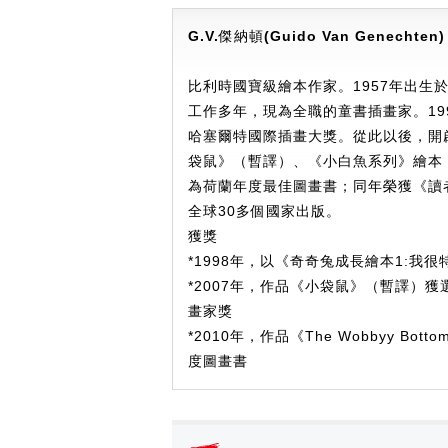
G.V.
傑納頓
(Guido Van Genechten)
比利時國寶級繪本作家。1957年出
工作多年，現為全職的童書插畫家。19
哈塞爾特國際插畫大獎。從此以後，開
袋鼠》（暫譯）、《小白魚系列》繪本
為荷蘭年度最佳圖畫書；同年榮獲《讀
全球30多個國家出版。
獲獎
*1998年，以《奇奇兔成長繪本1:
*2007年，作品《小袋鼠》（暫譯）
畫家獎
*2010年，作品《The Wobbyy B
度圖畫書