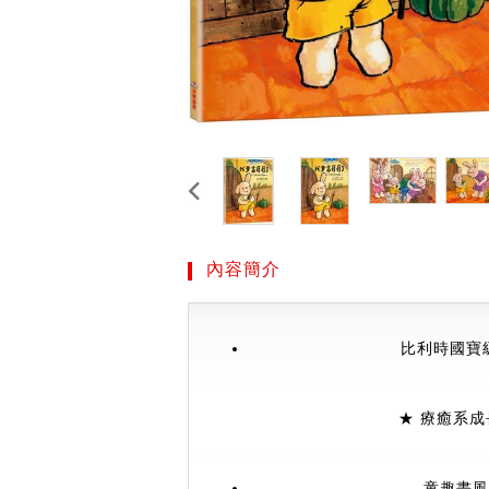
內容簡介
比利時國寶級
★
療癒系成
童趣畫風