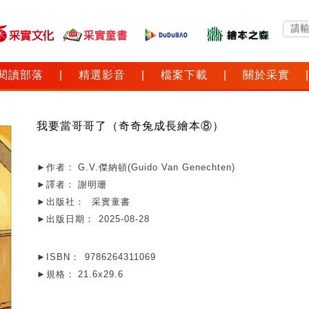
閱讀部落
|
精選影音
|
檔案下載
|
關於采實
|
我要當哥哥了（奇奇兔成長繪本⑧）
►作者：
G.V.傑納頓(Guido Van Genechten)
►譯者：
謝明珊
►出版社：
采實童書
►出版日期：
2025-08-28
►ISBN：
9786264311069
►規格：
21.6x29.6