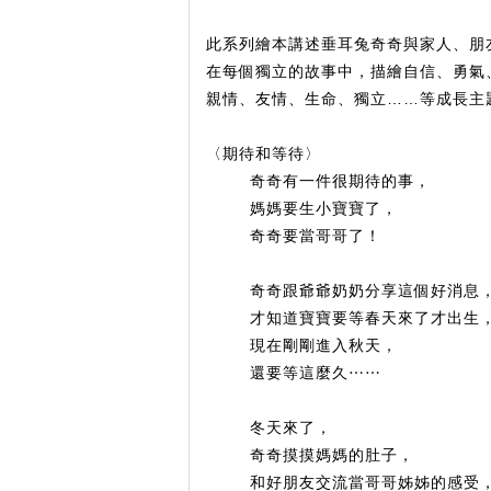
此系列繪本講述垂耳兔奇奇與家人、朋
在每個獨立的故事中，描繪自信、勇氣
親情、友情、生命、獨立……等成長主
〈期待和等待〉
奇奇有一件很期待的事，
媽媽要生小寶寶了，
奇奇要當哥哥了！
奇奇跟爺爺奶奶分享這個好消息
才知道寶寶要等春天來了才出生
現在剛剛進入秋天，
還要等這麼久⋯⋯
冬天來了，
奇奇摸摸媽媽的肚子，
和好朋友交流當哥哥姊姊的感受