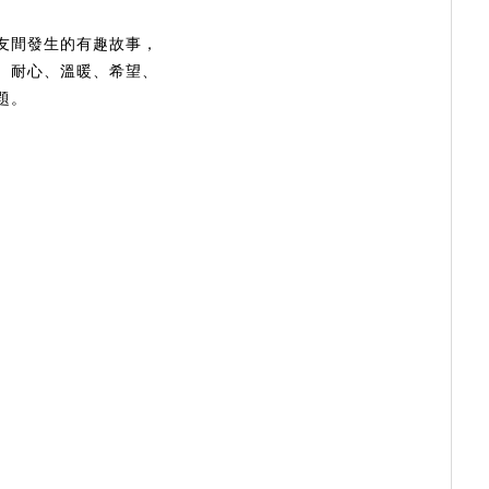
友間發生的有趣故事，
、耐心、溫暖、希望、
題。
，
，
，