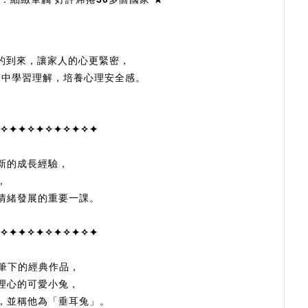
的到來，讓家人的心更緊密，
伴中學習理解，培養心理安全感。
✧✦✦✧✦✧✦✧✦✧✦
新的成長經驗，
，
情緒發展的重要一課。
✧✦✦✧✦✧✦✧✦✧✦
頓筆下的經典作品，
理心的可愛小兔，
，並稱他為「垂耳兔」。