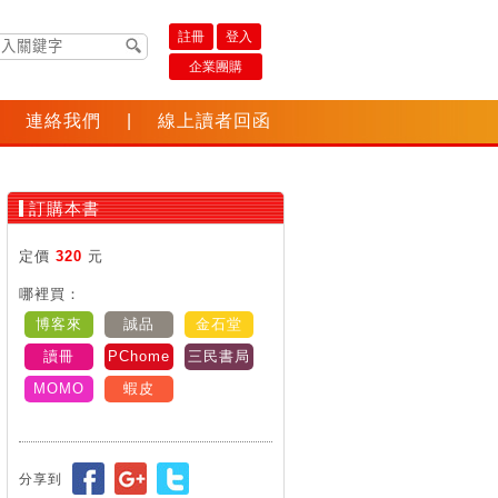
註冊
登入
企業團購
連絡我們
|
線上讀者回函
訂購本書
定價
320
元
哪裡買：
博客來
誠品
金石堂
讀冊
PChome
三民書局
MOMO
蝦皮
分享到