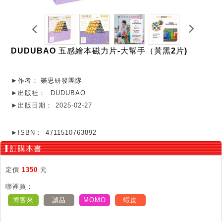
DUDUBAO 五感繪本磁力片-大幫手（黃黑2片)
►作者：
樂思研發團隊
►出版社：
DUDUBAO
►出版日期：
2025-02-27
►ISBN：
4711510763892
訂購本書
定價
1350
元
哪裡買：
博客來
誠品
MOMO
蝦皮