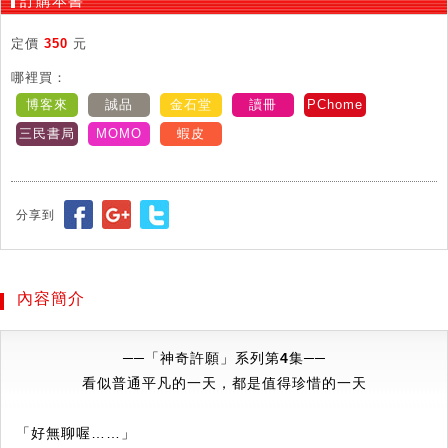
訂購本書
定價
350
元
哪裡買：
博客來
誠品
金石堂
讀冊
PChome
三民書局
MOMO
蝦皮
分享到
內容簡介
──「神奇許願」系列第4集──
看似普通平凡的一天，都是值得珍惜的一天
「好無聊喔……」