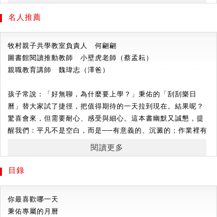
金鵡
妍
（
김무연
） 繪
生日、聖誕節等，他也快樂的享受這些特別美好的日子。
在學校攻讀動畫製作。現在跟四隻貓、兩隻狗，還有兩位人類
名人推薦
組成的大家族一起生活。會畫過的書有《背背我，背背我》、
逃離重複上學的生活、自由選擇特殊日子的秉佑，真的就會覺
《我們的新年》、《嗶嗶總是隨心所欲》、《不看手機，改玩
得幸福嗎？
牧村親子共學教室負責人 何翩翩
滑輪》、《老師也再次看看》、《黃金蛋孵出來的鳥》等。
圖書館閱讀推動教師 小壁虎老師（蔡孟耘）
★適讀年齡：7～12歲，適合小學生的課外讀物。
親職教育講師 魏瑋志（澤爸）
★文字附注音，全書約一萬五千字。
★內容有趣生動，可輕鬆閱讀，提升理解力。
孩子常說：「好無聊，為什麼要上學？」秉佑的「刮刮樂日
曆」替大家試了捷徑，把值得期待的一天拉到現在。結果呢？
驚喜會來，但需要耐心、感受與細心。這本書幽默又誠懇，提
醒我們：平凡不是空白，而是──有意義的、沉澱的；作業裡有
專注，路上有風，朋友的笑點滴積累成幸福。讀完可以和孩子
閱讀更多
練習「今天」：把現在過好，把期待留給明天。原來珍惜當
下，就是最有力量的願望，給忙著長大的孩子們，透過這本書
目錄
學著「一起慢慢來」。誠摯推薦。──翻轉讀書繪文學工作坊負
責人暨文學推廣作家 陳家盈
你最喜歡哪一天
秉佑專屬的月曆