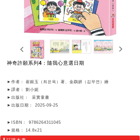
神奇許願系列4：隨我心意選日期
►作者：
崔銀玉（최은옥）著、金鵡妍（김무연）繪
►譯者：
劉小妮
►出版社：
采實童書
►出版日期：
2025-09-25
►ISBN：
9786264311045
►規格：
14.8x21