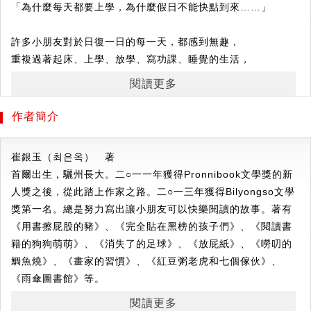
「為什麼每天都要上學，為什麼假日不能快點到來……」
許多小朋友對於日復一日的每一天，都感到無趣，
重複過著起床、上學、放學、寫功課、睡覺的生活，
不知不覺中變得消極、浪費時間。
閱讀更多
藉由這本充滿想像力的故事，想要告訴小朋友們，
作者簡介
不是只有特別的節日或出遊日才是值得期待的一天，
看似微不足道的日常，都是獨一無二、值得珍惜的一天。
崔銀玉
（
최은옥
） 著
首爾出生，驪州長大。二○一一年獲得Pronnibook文學獎的新
【故事簡介】
人獎之後，從此踏上作家之路。二○一三年獲得Bilyongso文學
秉佑覺得現在的生活實在是太無聊了，對於生活的一切顯得興
獎第一名。總是努力寫出讓小朋友可以快樂閱讀的故事。著有
趣缺缺。當同學們看到盛開的櫻花都開心不已時，他只覺得櫻
《用書擦屁股的豬》、《完全貼在黑榜的孩子們》、《閱讀書
花每年都會開花，不需要大驚小怪。
籍的狗狗萌萌》、《消失了的足球》、《放屁紙》、《嘮叨的
鯛魚燒》、《畫家的習慣》、《紅豆粥老虎和七個傢伙》、
有一天，他發現自己擁有一本可以「挑選日期」的日曆，只要
《雨傘圖書館》等。
輕輕刮開那一天，他就能馬上迎接那天的到來。於是，他把自
己一年之中最期待的日子逐一刮開，像是校外教學、兒童節、
閱讀更多