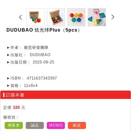
DUDUBAO 炫光球Plus（5pcs）
►作者：
樂思研發團隊
►出版社：
DUDUBAO
►出版日期：
2025-09-25
►ISBN：
4711637343397
►規格：
11x8x4
訂購本書
定價
320
元
哪裡買：
博客來
誠品
MOMO
蝦皮