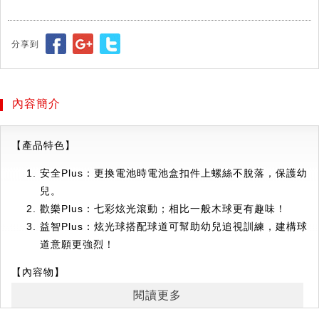
分享到
內容簡介
【產品特色】
安全Plus：更換電池時電池盒扣件上螺絲不脫落，保護幼
兒。
歡樂Plus：七彩炫光滾動；相比一般木球更有趣味！
益智Plus：炫光球搭配球道可幫助幼兒追視訓練，建構球
道意願更強烈！
【內容物】
炫光球(紅、橙、黃、綠、藍)各1顆
閱讀更多