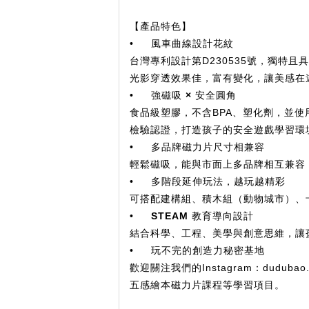
【產品特色】
•
風車曲線設計花紋
台灣專利設計第D230535號，獨特
光影穿透效果佳，富有變化，讓美感在
•
強磁吸 × 安全圓角
食品級塑膠，不含BPA、塑化劑，並使
檢驗認證，打造孩子的安全遊戲學習環
•
多品牌磁力片尺寸相兼容
輕鬆磁吸，能與市面上多品牌相互兼容
•
多階段延伸玩法，越玩越精彩
可搭配建構組、積木組（動物城市）、
•
STEAM
教育導向設計
結合科學、工程、美學與創意思維，讓
•
玩不完的創造力秘密基地
歡迎關注我們的Instagram：dudub
五感繪本磁力片課程等學習項目。