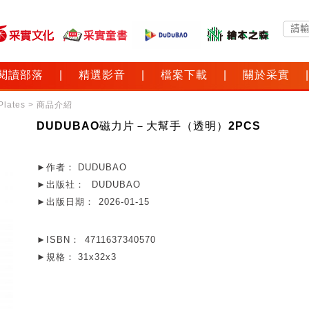
閱讀部落
|
精選影音
|
檔案下載
|
關於采實
|
lates
> 商品介紹
DUDUBAO磁力片－大幫手（透明）2PCS
►作者：
DUDUBAO
►出版社：
DUDUBAO
►出版日期：
2026-01-15
►ISBN：
4711637340570
►規格：
31x32x3