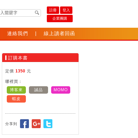
註冊
登入
企業團購
連絡我們
|
線上讀者回函
訂購本書
定價
1350
元
哪裡買：
博客來
誠品
MOMO
蝦皮
分享到