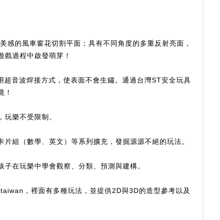
且具美感的風車窗花切割平面；具有不同角度的多重反射亮面，
遊戲過程中啟發萌芽！
用超音波焊接方式，使表面不會生鏽。通過台灣ST安全玩具
境！
，玩樂不受限制。
卡片組（數學、英文）等系列擴充，發掘源源不絕的玩法。
孩子在玩樂中學會觀察、分類、預測與建構。
ao.taiwan，裡面有多種玩法，並提供2D與3D的造型參考以及