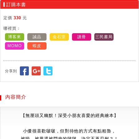
訂購本書
定價
330
元
哪裡買：
博客來
誠品
金石堂
讀冊
三民書局
MOMO
蝦皮
分享到
內容簡介
【無厘頭又幽默！深受小朋友喜愛的經典繪本】
小優很喜歡啵啵，但對待他的方式有點粗魯，
被咬、被甩還被門夾的啵啵，決定不再忍耐？！