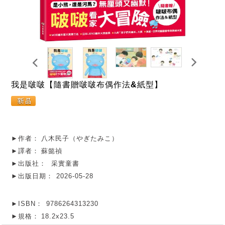
我是啵啵【隨書贈啵啵布偶作法&紙型】
►作者：
八木民子（やぎたみこ）
►譯者：
蘇懿禎
►出版社：
采實童書
►出版日期：
2026-05-28
►ISBN：
9786264313230
►規格：
18.2x23.5