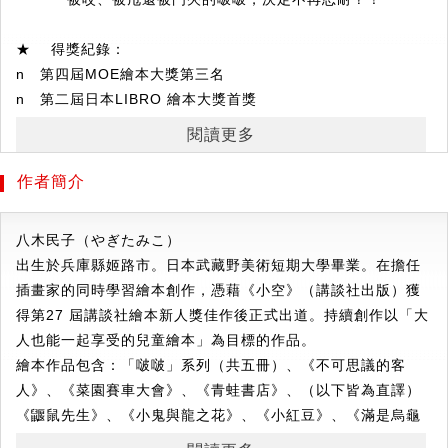
★
得獎紀錄：
n 第四屆MOE繪本大獎第三名
n 第二屆日本LIBRO 繪本大獎首獎
n 第五屆九州「孩子們的繪本」大獎
閱讀更多
n 第十一屆箕面‧世界兒童圖書學院獎繪本賞
作者簡介
★
隨書附贈：
「啵啵」布偶紙型&作法，可親手縫製屬於你的「啵啵」布偶！
八木民子（やぎたみこ）
出生於兵庫縣姬路市。日本武藏野美術短期大學畢業。在擔任
▍
當你不在家的時候，玩偶們都在做什麼呢？
插畫家的同時學習繪本創作，憑藉《小空》（講談社出版）獲
小優最喜歡叔叔送她的玩偶「啵啵」了，
得第27 屆講談社繪本新人獎佳作後正式出道。持續創作以「大
不管是吃飯、睡覺還是玩耍都要一起。
人也能一起享受的兒童繪本」為目標的作品。
可是啵啵每天都被咬、抓著甩，還被門夾，
繪本作品包含：「啵啵」系列（共五冊）、《不可思議的客
很快就變得又髒又臭的。
人》、《菜園賽車大會》、《青蛙書店》、（以下皆為直譯）
《鼴鼠先生》、《小鬼與龍之花》、《小紅豆》、《滿是烏龜
當全家出門，不可思議的事情發生了——
的王國》等。目前與丈夫、女兒、兒子、烏龜及愛犬居住於千