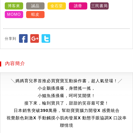
博客來
誠品
金石堂
讀冊
三民書局
MOMO
蝦皮
分享到
內容簡介
╲
媽媽育兒界首推必買寶寶互動操作書，超人氣登場！
╱
小企鵝搔搔癢，身體搖一搖，
小鱷魚搔搔癢，呵呵笑開懷！
接下來，輪到寶貝了，甜甜的笑容最可愛！
日本銷售突破390萬冊，幫助寶寶腦力開發Χ 感覺統合
視覺顏色刺激Χ 手動觸摸小肌肉發展Χ 動態手眼協調Χ 口說串
聯情境