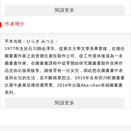
閱讀更多
小貓露出小肚子，搔搔癢啊哈哈！
小企鵝的肚子搔搔癢，笑得左右搖擺，
作者簡介
小鱷魚的肚子搔搔癢，笑得合不攏嘴，
那小寶寶的肚子搔搔癢呢？開心得手腳揮舞、笑聲停不下來！
平木光枝﹙ひらぎ みつえ﹚
輕輕一個小動作，就帶來滿滿驚喜的視覺效果。
1977年生於石川縣金澤市。從東京大學文學系畢業後，在擔任
鮮明色彩搭配可愛圖樣，讓寶寶目不轉睛，還能跟著一起模仿
圖畫書作家之前曾擔任廣告製作公司。從工作退休後成為一名
動作！
圖畫書作家。在圖畫書課程中從零開始研究圖畫書製作並將作
每次閱讀都能刺激感官，也幫助小寶寶建立動作與結果之間的
品交由出版商販售。婚後育有一位女兒，因此想在圖畫書中表
聯繫。
達與女兒的生活，並不斷積累想法。2015年在有田川町圖畫書
玩，是孩子最重要的自主學習！
比賽中參展並獲得優秀獎。2016年出版Aka-chan幸福圖畫書
讓寶寶從遊戲中探索，刺激多感官學習，重複多次練習，
系列。
促進寶寶全腦開發的黃金生長期。
閱讀更多
寶寶腦力發展的階段順序：
第一階段0歲開始：利用對比色刺激大腦
第二階段1歲開始：學習自己動手推拉