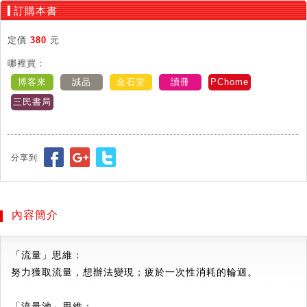
訂購本書
定價
380
元
哪裡買：
博客來
誠品
金石堂
讀冊
PChome
三民書局
分享到
內容簡介
「流量」思維：
努力獲取流量，想辦法變現；疲於一次性消耗的輪迴。
「流量池」思維：