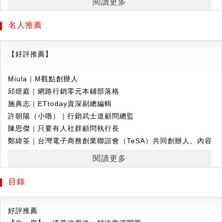
閱讀更多
為什麼瀏覽量很高，導購效果卻很差？
現任luckin coffee（瑞幸咖啡）行銷操盤手。
如何快速建立品牌，並快速轉化成銷量？
名人推薦
怎樣才能突破流量的困局？
如何借助網路成功轉型？
【好評推薦】
如何讓流量帶來銷量和成長？
流量越來越貴，又如何不落入流量陷阱？
Miula｜M觀點創辦人
邱煜庭｜網路行銷零元本鋪部落格
這是許多傳產公司、電商、行銷、廣告人員、媒體、
施典志｜ETtoday資深副總編輯
Youtuber……
都在思考的難題。
許朝陽（小嚕）｜行銷武士道顧問總監
要解決這些難題，必須具備「流量池思維」！
陳思傑｜只要有人社群顧問執行長
鄭緯筌｜台灣電子商務創業聯誼會（TeSA）共同創辦人、內容
這是由神州優車首席行銷長楊飛首次提出，他獲得許多廣告與
駭客網站創辦人
閱讀更多
行銷獎的殊榮。
牛文文｜創業黑馬董事長
他指出，流量池思維不等於流量思維，這是兩個完全不同的概
李 丹｜騰訊社群網路事業群市場部總經理
目錄
念。
李 岷｜虎嗅創始人
李景宏｜台灣奧美傳播集團CEO
好評推薦
流量思維，指的是獲取流量，然後把流量變現，但這已無法解
陸正耀｜神州優車董事長