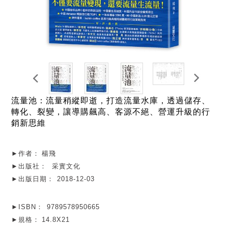
流量池：流量稍縱即逝，打造流量水庫，透過儲存、
轉化、裂變，讓導購飆高、客源不絕、營運升級的行
銷新思維
►作者：
楊飛
►出版社：
采實文化
►出版日期：
2018-12-03
►ISBN：
9789578950665
►規格：
14.8X21