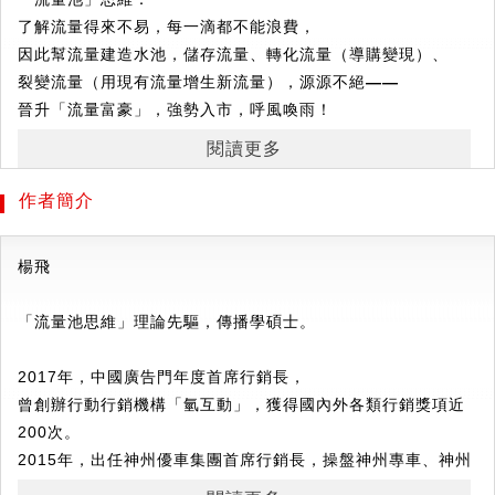
了解流量得來不易，每一滴都不能浪費，
因此幫流量建造水池，儲存流量、轉化流量（導購變現）、
裂變流量（用現有流量增生新流量），源源不絕——
晉升「流量富豪」，強勢入市，呼風喚雨！
閱讀更多
中國Amazon
暢銷排行榜TOP1
作者簡介
中國咖啡品牌小藍杯的熱銷法則，中國廣告長城獎、中國
內容行銷金瞳獎得主
神州優車、luckin coffee
首席行銷長楊飛傾囊相授行銷
楊飛
實戰指南
一年半獲客3500
萬、90
分鐘創造2.28
億元訂單
「流量池思維」理論先驅，傳播學碩士。
奧美傳播集團CEO
、騰訊社群網路事業總經理……
盛情
推薦
2017年，中國廣告門年度首席行銷長，
解決流量貧乏、行銷無力、傳產轉型最急需的一本書
曾創辦行動行銷機構「氫互動」，獲得國內外各類行銷獎項近
不僅要流量變現，還要流量生流量！
200次。
2015年，出任神州優車集團首席行銷長，操盤神州專車、神州
買買車等多次行銷戰役。