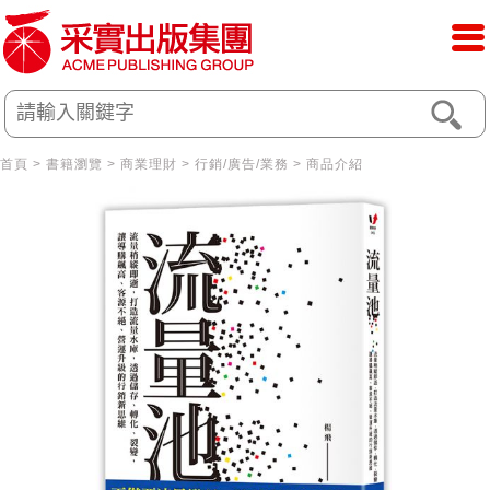
首頁
>
書籍瀏覽
>
商業理財
>
行銷/廣告/業務
> 商品介紹