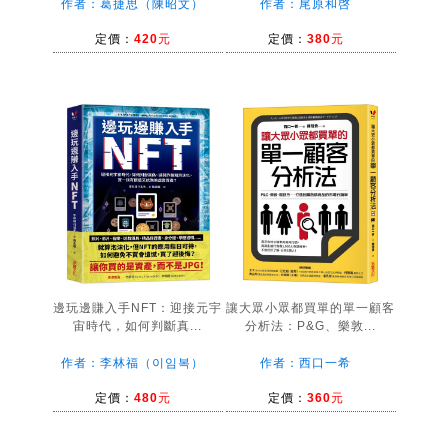
作者：葛捷思（陳昭文）
作者：尾原和啓
定價：
420元
定價：
380元
邊玩邊賺入手NFT：迎接元宇
讓大眾小眾都買單的單一顧客
宙時代，如何判斷真...
分析法：P&G、樂敦...
作者：李林福（이임복）
作者：西口一希
定價：
480元
定價：
360元