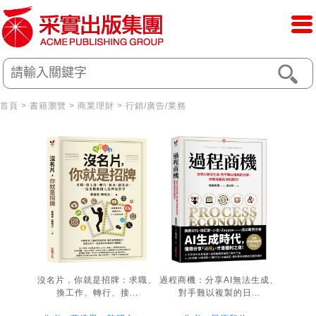
首頁
>
書籍瀏覽
>
商業理財
>
行銷/廣告/業務
沒名片，你就是招牌：求職、
過程商機：分享AI無法生成、
換工作、轉行、接...
對手難以複製的日...