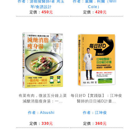
作者：游能俊醫師/著 周玉
作者：威爾．柯爾（Will
琴/食譜設計
Cole）
定價：
450元
定價：
420元
有菜有肉，微波五分鐘上菜
每日好D【實踐版】：江坤俊
減醣消脂瘦身湯：一...
醫師的日日補D計畫...
作者：Atsushi
作者：江坤俊
定價：
330元
定價：
360元