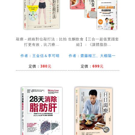
敲療－經絡對位敲打法：比拍
生酮飲食【三合一超值實踐套
打更有效，比刀療...
組】：《讓體脂肪...
作者：王金信＆李可晴
作者：齋藤糧三、大櫛陽一
定價：
380元
定價：
699元