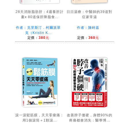
28天消除脂肪肝：4週養肝計
日日湯療：中醫師的39道對
畫x 80道保肝降脂食...
症家常湯
作者：克里斯汀．柯爾派翠
作者：陳峙嘉
克（Kristin K...
定價：
380元
定價：
360元
滾一滾鬆筋膜，天天零痠痛：
改善脖子僵硬，身體90%的
用1個滾筒＋1顆滾...
疼痛都會消失：醫學博...