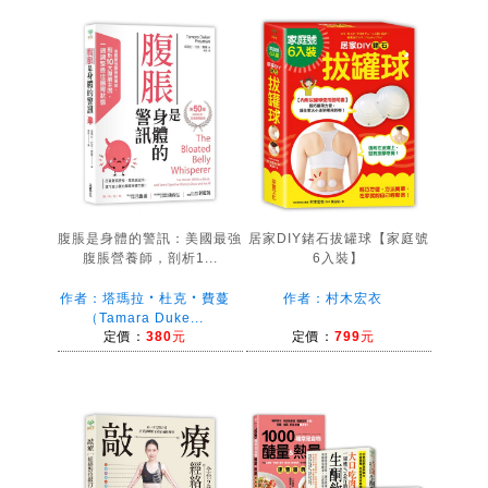
腹脹是身體的警訊：美國最強
居家DIY鍺石拔罐球【家庭號
腹脹營養師，剖析1...
6入裝】
作者：塔瑪拉‧杜克‧費蔓
作者：村木宏衣
（Tamara Duke...
定價：
380元
定價：
799元