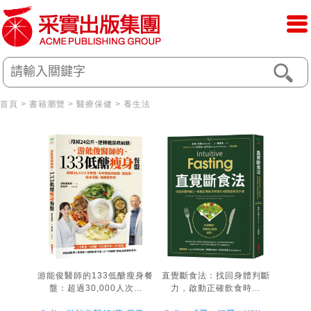
首頁
>
書籍瀏覽
>
醫療保健
>
養生法
游能俊醫師的133低醣瘦身餐
直覺斷食法：找回身體判斷
盤：超過30,000人次...
力，啟動正確飲食時...