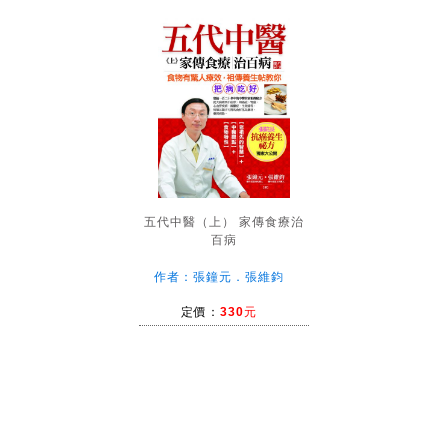
五代中醫（上） 家傳食療治
百病
作者：張鐘元．張維鈞
定價：
330元