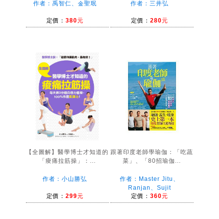
作者：禹智仁、金聖珉
作者：三井弘
定價：
380元
定價：
280元
【全圖解】醫學博士才知道的
跟著印度老師學瑜伽：「吃蔬
「痠痛拉筋操」：...
菜」、「80招瑜伽...
作者：小山勝弘
作者：Master Jitu、
Ranjan、Sujit
定價：
299元
定價：
360元