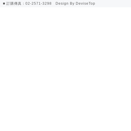
■ 訂購傳真：02-2571-3298 Design By
DeviseTop