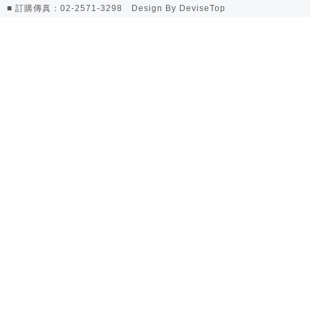
■ 訂購傳真：02-2571-3298 Design By
DeviseTop