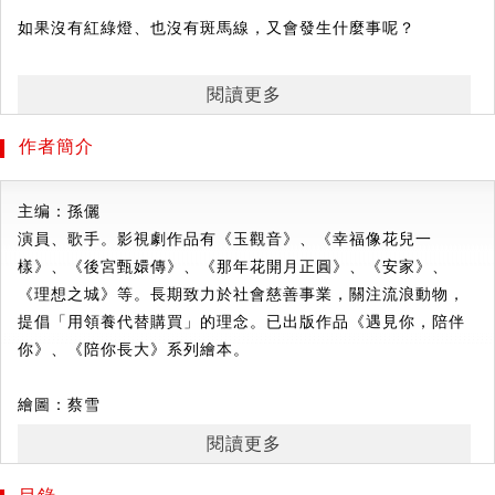
如果沒有紅綠燈、也沒有斑馬線，又會發生什麼事呢？
親子共讀，換個角度想一想。孩子對外面的世界充滿好奇，如
閱讀更多
何遠離危險？跟著西西家族的可愛成員一起安全出發。
作者簡介
這集登場的是西西家族二哥——鬧鬧西，他覺得社區大樓裡的
世界太小了。他想要去更大的地方探險。但每次跟著哥哥姊姊
主编：孫儷
出門都會被嘮叨要注意交通規則，他討厭被限制，鬧鬧西相信
演員、歌手。影視劇作品有《玉觀音》、《幸福像花兒一
自己是一隻勇敢的狗狗，不怕外面世界的危險。
樣》、《後宮甄嬛傳》、《那年花開月正圓》、《安家》、
《理想之城》等。長期致力於社會慈善事業，關注流浪動物，
於是，他獨自闖到大馬路，一開始很順暢，他對自己的表現感
提倡「用領養代替購買」的理念。已出版作品《遇見你，陪伴
到滿意。沒想到，後頭緊接著碰上一連串的驚險意外……
你》、《陪你長大》系列繪本。
以領養的流浪動物為原型，打造「西西家族」的角色人物，針
繪圖：蔡雪
對「培養安全意識」為主題創作的《西西家族成長日記·我會保
資深繪本插畫家，已出版立體繪本《最美中國節》，擁有全世
護我自己》系列作品。分別是關於交通安全的《交通安全小標
閱讀更多
界最可愛的小貓咪。
兵》、關於居家安全的《廚房歷險記》、以及如何面對陌生人