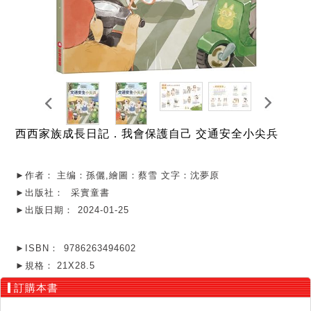
西西家族成長日記．我會保護自己 交通安全小尖兵
►作者：
主编：孫儷,繪圖：蔡雪 文字：沈夢原
►出版社：
采實童書
►出版日期：
2024-01-25
►ISBN：
9786263494602
►規格：
21X28.5
訂購本書