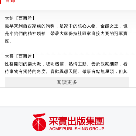
目錄
的《抓小狗的怪獸》、遇到霸凌，要學會說不的《隔壁家的巨
文字：沈夢原
無霸》等。
南開大學邏輯學、漢語言文學專業畢業，台灣大學中國文學碩
大姐【西西雅】
士，編輯、自由撰稿人
這是一些想對孩子們說的話，也是一些想跟家長們分享的故
最早來到西西家族的狗狗，是家中的核心人物、全能女王，也
事。
是小狗們的精神領袖，帶著大家保持社區家庭接力賽的冠軍寶
父母不可能時時刻刻都在孩子身邊，希望孩子能學會保護自
座。
己、照顧自己。很多事父母要學習放手，讓孩子們自己去經
歷，他們就會知道什麼事情可以做，什麼事情不能做。孩子們
大哥【西西達】
發自內心的理解，會比父母在身邊耳提面命更有用。既能滿足
性格開朗的樂天派，聰明機靈、熱情主動。善於觀察細節，看
孩子對未知世界的好奇心，也能讓他們明白很多狀況背後隱藏
待事物有獨特的角度。喜歡異想天開、做事有點無厘頭，但其
的危險。
實非常可靠，有著能扭轉大家情緒的「魔法」魅力。
閱讀更多
書中附【萌寵領養小課堂】，介紹領養流浪動物相關的溫馨提
三妹【西西布】
醒。
學習能力強，個性獨立，非常有自信。社區閱讀紀錄的保持
者，她最喜歡的地方是社區圖書館。總是隨身攜帶一本《小百
◆適讀年齡：3～6歲。
科》，遇到不知道的事情就會查詢，好奇心旺盛，喜歡對事物
◆文字附注音。適合親子共讀，也適合孩子自己練習讀。
一探究竟。