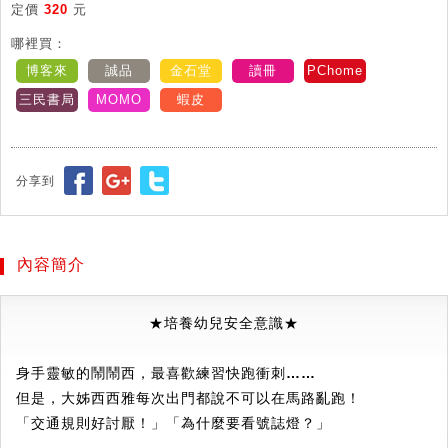
定價
320
元
哪裡買：
博客來
誠品
金石堂
讀冊
PChome
三民書局
MOMO
蝦皮
分享到
內容簡介
★培養幼兒安全意識★
身手靈敏的鬧鬧西，最喜歡練習快跑衝刺……
但是，大姊西西雅每次出門都說不可以在馬路亂跑！
「交通規則好討厭！」「為什麼要看號誌燈？」