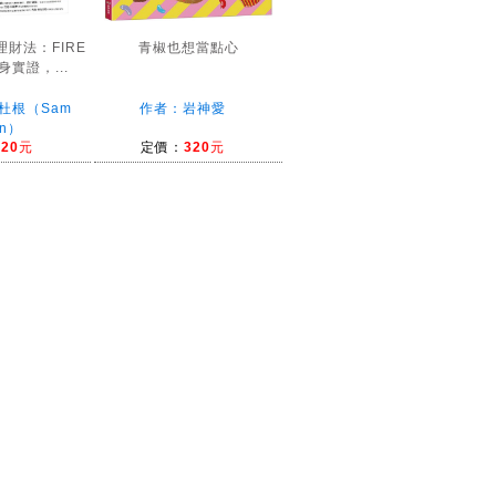
財法：FIRE
青椒也想當點心
實證，...
杜根（Sam
作者：岩神愛
en）
420元
定價：
320元