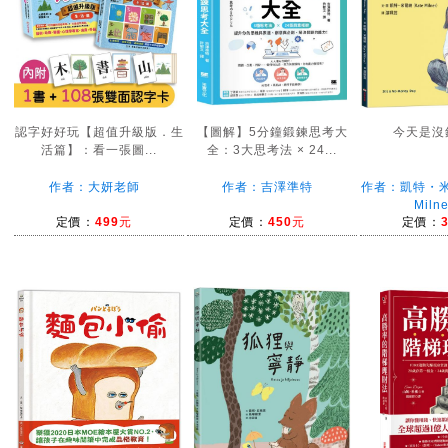
認字好好玩【超值升級版．生
【圖解】5分鐘鍛鍊思考大
今天是沒
活篇】：看一張圖...
全：3大思考法 × 24...
作者：大妍老師
作者：吉澤準特
作者：凱特・米
Miln
定價：
499元
定價：
450元
定價：