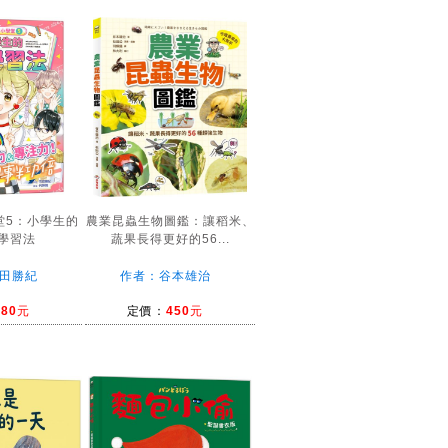
堂5：小學生的
農業昆蟲生物圖鑑：讓稻米、
學習法
蔬果長得更好的56...
田勝紀
作者：谷本雄治
380元
定價：
450元