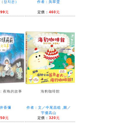
（장치은）
作者：吳翠雯
399元
定價：
460元
：夜晚的故事
海豹咖啡館
井香彌
作者：文／中尾昌稔 ,圖／
宇優高山
350元
定價：
320元