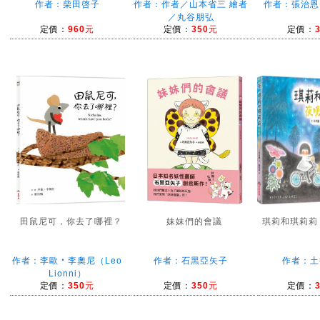
作者：柴田啓子
作者：作者／山本省三 繪者
作者：張治恩
／丸谷朋弘
定價：
960元
定價：
350元
定價：
田鼠尼可，你去了哪裡？
妹妹們的會議
琪莉和琪莉莉
作者：李歐‧李奧尼（Leo
作者：石黑亞矢子
作者：土
Lionni）
定價：
350元
定價：
350元
定價：