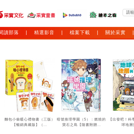
閱讀部落
|
精選影音
|
檔案下載
|
關於采實
|
麵包小偷暖心禮物書（三版）
暗號推理學園（5）：燃燒的
【出發吧！科
【暢銷典藏版】（...
寶石之島【隨書附贈...
球地層