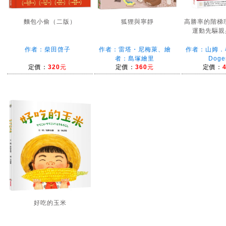
麵包小偷（二版）
狐狸與寧靜
高勝率的階梯理
運動先驅親身
作者：柴田啓子
作者：雷塔・尼梅萊、繪
作者：山姆．
者：島塚繪里
Dog
定價：
320元
定價：
360元
定價：
好吃的玉米