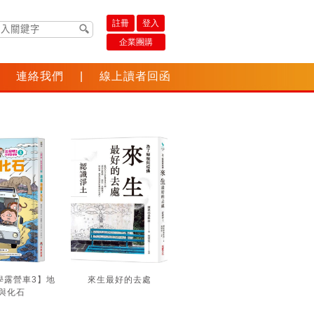
註冊
登入
企業團購
連絡我們
|
線上讀者回函
學露營車3】地
來生最好的去處
與化石