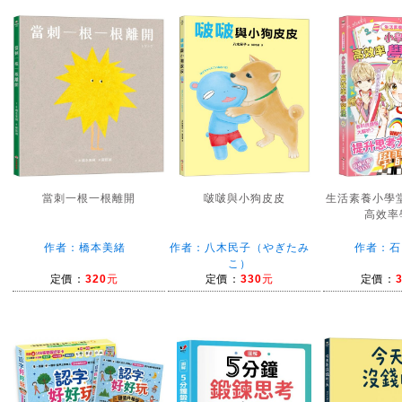
當刺一根一根離開
啵啵與小狗皮皮
生活素養小學
高效率
作者：橋本美緒
作者：八木民子（やぎたみ
作者：石
こ）
定價：
320元
定價：
330元
定價：