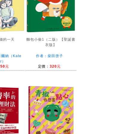
錢的一天
麵包小偷1（二版）【聖誕書
衣版】
爾納（Kate
作者：柴田啓子
er）
350元
定價：
320元