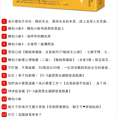
1
為什麼魚不存在：關於失去、愛與生命的本質，踏上追尋人生意義...
2
麵包小偷6：麵包小偷和蘋果假面超人
3
麵包小偷5：熱呼呼的麵包車
4
麵包小偷4：出發吧！飯糰男孩
5
墨寫心經【暢銷典藏版．全新創作27幅經文心摘】：七種字體、七...
6
麵包小偷暖心禮物書（二版）【暢銷典藏版】（全套3冊＋限定留言...
7
不盯盤、不看線圖，50萬滾出50億：一位癌末醫師寫給女兒的最後...
8
叭叭！車子回家囉！【0~3歲寶寶全腦開發遊戲書】
9
我們為什麼要讀書？為什麼要工作？【自我探索平裝版】：為了得...
10
球球捉迷藏【0~3歲寶寶全腦開發遊戲書】
11
麵包小偷
12
貓王子的海洋王國大冒險【首刷限量贈品：貓王子❤冒險貼紙】
13
叮叮！花園鰻電車來了