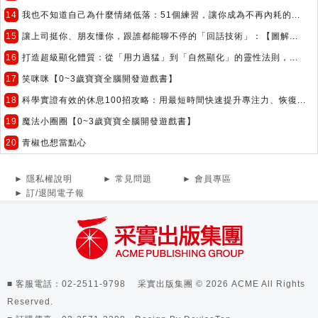
14
我也不知道自己為什麼情緒低落：51個練習，讓你成為不再內耗的...
15
讓上司挺你、朋友懂你，跟誰都能聊不停的「回話技術」：【圖解...
16
打造超級顯化體質：從「用力過猛」到「自然顯化」的靈性法則，...
17
笑咪咪【0~3歲寶寶全腦開發遊戲書】
18
科學實證有效的休息100招攻略：用最短時間快速提升專注力、恢復...
19
魔法小圈圈【0~3歲寶寶全腦開發遊戲書】
20
青椒也想當點心
► 隱私權說明
► 常見問題
► 會員專區
► 訂/退閱電子報
■ 客服電話：02-2511-9798 采實出版集團 © 2026 ACME All Rights
Reserved.