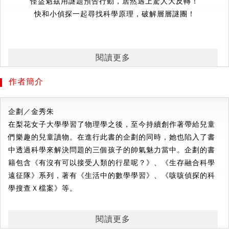
怪盜魁茲用謎題預告行動，居然遇上驚人大反轉！
快和小偵探一起尋找科學原理，破解層層謎團！
科學小偵探三人組這次遇到了一個極大挑戰！
閱讀更多
報紙上刊登著怪盜魁茲的預告信，要偷走小鎮的寶物青花白
瓷。
作者簡介
猜出預告信的答案只是一個開始，他還留下了一連串的謎題──
找出爬上懸崖上的路徑、摸索無鎖之門的機關、開啟密室的拼
企劃／金秀朱
圖，
在梨花女子大學學習了物理學之後，至今持續創作著帶給兒童
糟糕！科學小偵探被怪盜
挾持
囚禁
了！
們樂趣的兒童讀物。在進行此書的企劃的同時，她也陷入了書
最後，他們是否能憑著堅定毅力和
聰明
機智
逃脫
成功
呢？
中透過科學來解決問題的三個孩子的帥氣魅力當中。企劃的書
令人大吃一驚的，還有接連不斷的意外反轉！
籍包含《有沒有可以接受人類的行星呢？》、《生存融合科學
如果你也熱愛科學、熱衷推理，快加入我們一起偵查解密吧！
遠征隊》系列，著有《生活中的數學學習》、《咳咳偵探的科
學搜查Ｘ檔案》等。
◎怪盜魁茲刊登偷竊預告信！如何從寫著各種昆蟲的圖片上找
出犯案時間？
文／趙仁河
◎了解什麼是混合物，才能找出通往怪盜藏身之處的路，該如
閱讀更多
在淑明女子大學學習了化學之後，便長時間在出版社工作，並