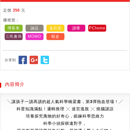
定價
350
元
哪裡買：
博客來
誠品
金石堂
讀冊
PChome
三民書局
MOMO
蝦皮
分享到
內容簡介
╲讓孩子一讀再讀的超人氣科學橋梁書，第3彈熱血登場！╱
科普知識滿點！
邏輯推理 ╳ 迷宮逃脫 ╳ 燒腦謎語
培養探究萬物的好奇心，鍛鍊科學思維力
科學小偵探棋逢對手，