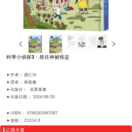
科學小偵探3：抓住神祕怪盜
►作者：
趙仁河
►譯者：
林盈楹
►出版社：
采實童書
►出版日期：
2024-08-29
►ISBN：
9786263497597
►規格：
21X14.8
訂購本書