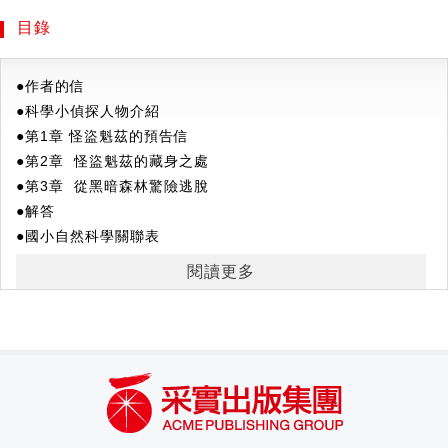
何分辨？
出版兒童知識書籍。她不斷思考著有沒有能夠讓孩子有趣閱
目錄
◎一扇沒有把手也沒有鎖的門，找到祕密機關才能打開，你有
讀，又能學習科學概念的書，於是便在愉悅的心情下，創作了
辦法找出來嗎？
這本書。著有《數學偵探》系列叢書，以及《有沒有可以接受
◎了解月相和節慶習俗，才能拼上正確拼圖來開啟密室，正確
●作者的信
人類的行星呢？》、《生活中的數學學習》、《要怎麼活下
答案是……
●科學小偵探人物介紹
去？》等。
◎密室逃脫的危機！這次要從各種相似的石頭裡找出玄武岩，
●第1章 怪盜魁茲的預告信
你了解每種石頭的特色嗎？
●第2章 怪盜魁茲的藏身之處
圖／趙勝衍
◎沒有指南針也沒有手機！你能透過夜空的星星找出方向，逃
●第3章 從黑暗森林驚險逃脫
在弘益大學和法國學習繪畫，現在是兒童繪本的插畫家。繪圖
出黑暗森林嗎？
●
解答
的書籍作品包含《數學偵探》系列叢書、《芝麻開門，韓國
◎怪盜最後留下像外星文的暗號，全智基用鏡子破解成功，答
●
國小自然科學關聯表
史》系列叢書、《未來來臨，遺傳基因》、《放學後的超能力
案是什麼？
俱樂部》、《幸福，那是什麼呢？》、《危險的海鷗》、《潭
閱讀更多
潭洞十字路口萬福電信社》等。
★科普知識學習重點
#昆蟲家族
#植物的身體
#植物世界面面觀
#混合物的分離
#大地的奧祕