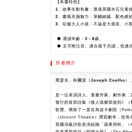
【本書特色】
1
、故事生動有趣：
透過英國水石兒童
2
、畫風充滿魅力：
筆觸細膩、配色繽
3
、征服大人小孩：
不論是大朋友、小
◆
適讀年齡：3～8歲。
◆ 文字附注音。適合親子共讀，也適
作者簡介
喬瑟夫．科爾賀（Joseph Coelho
）
是一位表演詩人、童書作家、劇作家，其二○
發行的首部詩集《狼人俱樂部規則》（
歌獎。喬除了一直在為波卡劇院（Polka T
（Unicorn Theatre）撰寫劇
英國頂級詩歌表演組織「蘋果與蛇」（App
也是電視節目《韻律火箭》（
The Rhy