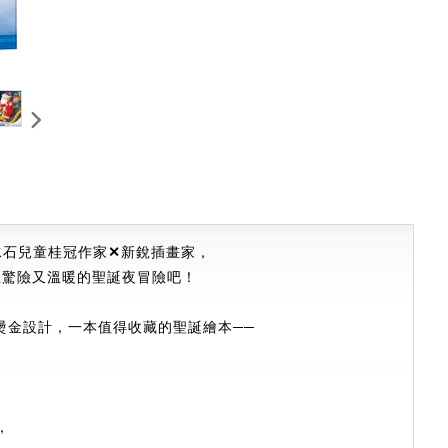
水石兒童桂冠作家
✕
新銳插畫家，
上驚險又溫暖的聖誕夜冒險吧！
燙金設計，一本值得收藏的聖誕繪本──
，