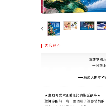
內容簡介
跟著英國
一同踏
──精裝大開本
✕
★生動可愛
✕
溫暖無比的聖誕故事★
聖誕節的前一晚，整個屋子裡靜悄悄的