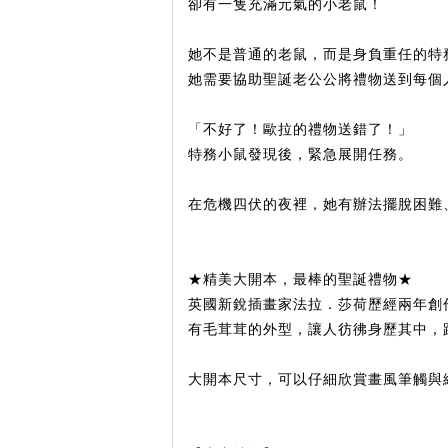
卻有一隻充滿元氣的小老鼠！
她不是普通的老鼠，而是身負重任的特
她需要協助聖誕老公公將禮物送到每個
「不好了！歐拉的禮物送錯了！」
特務小鼠發現後，緊急展開任務。
在危機四伏的夜裡，她有辦法擺脫困難
★精美大開本，最棒的聖誕禮物★
英國新銳插畫家法拉．莎荷歷經兩年創
有毛茸茸的外型，讓人彷彿身歷其中，
大開本尺寸，可以仔細欣賞畫風筆觸與