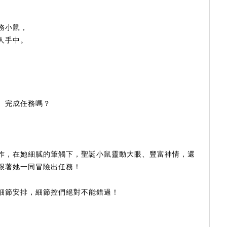
務小鼠，
人手中。
、完成任務嗎？
作，在她細膩的筆觸下，聖誕小鼠靈動大眼、豐富神情，還
跟著她一同冒險出任務！
細節安排，細節控們絕對不能錯過！