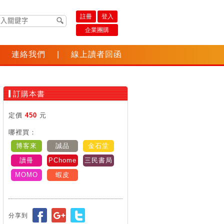
註冊
登入
企業團購
連絡我們
|
線上讀者回函
訂購本書
定價
450
元
哪裡買：
博客來
誠品
金石堂
讀冊
PChome
三民書局
MOMO
蝦皮
分享到