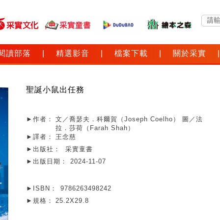
閱讀部落
|
精選影音
|
檔案下載
|
關於采實
|
聖誕小鼠出任務
►作者：
文／喬瑟夫．科爾賀（Joseph Coelho） 圖／法
拉．莎荷（Farah Shah）
►譯者：
王念慈
►出版社：
采實童書
►出版日期：
2024-11-07
►ISBN：
9786263498242
►規格：
25.2X29.8