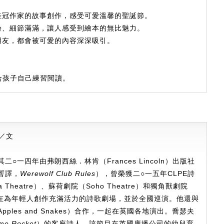
桂冠作家的故事創作，感受可愛溫馨的聖誕節。
紛、細節滿滿，讓人感受到繪本的無比魅力。
朋友，都會被可愛的內容深深吸引。
合孩子自己練習閱讀。
／文
一四年由弗朗西絲．林肯（Frances Lincoln）出版社
暫譯，
Werewolf Club Rules
），曾榮獲二○一五年CLPE詩
heatre）、蘇荷劇院（Soho Theatre）和獨角獸劇院
本，也有在為年輕人創作充滿活力的詩歌劇場，並於全國巡演。他還與
les and Snakes）合作，一起在英國各地演出。喬瑟夫
me Rocket
）的客座詩人，該節目在英國廣播公司的幼兒育