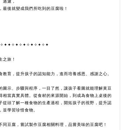
、過濾，
，最後就變成我們所吃到的豆腐啦！
✧✦✦✧✦✧✦✧✦✧✦✧✦
生之旅！
食教育，提升孩子的認知能力，進而培養感恩、感謝之心。
的圖示、步驟與程序，一目了然，讓孩子看圖就能理解黃豆
得相當真實具體。從食材的來源開始，到成為食物上桌後的
子從頭了解一種食物的生產過程，開拓孩子的視野，提升認
，並學習珍惜食物。
不同豆腐，嘗試製作豆腐相關料理，品嘗美味的豆腐吧！