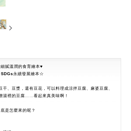
♥
細膩溫潤的食育
繪本♥
☆
SDGs
永續發展繪本
☆
豆干、豆漿，還有豆花，可以料理成涼拌豆腐、麻婆豆腐、
噌湯裡的豆腐……看起來真美味啊！
到底是怎麼來的呢？