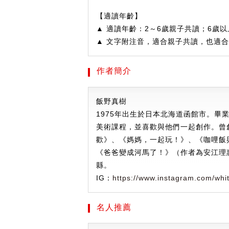
【適讀年齡】
▲ 適讀年齡：2～6歲親子共讀；6歲
▲ 文字附注音，適合親子共讀，也適
作者簡介
飯野真樹
1975年出生於日本北海道函館市。
美術課程，並喜歡與他們一起創作。曾
歡》、《媽媽，一起玩！》、《咖哩飯
《爸爸變成河馬了！》（作者為安江理
縣。
IG：
https://www.instagram.com/whi
名人推薦