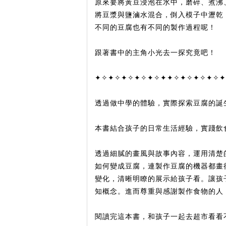
原來要將黃豆浸泡在水中，磨碎、煮沸
將豆漿與鹽滷水混合，倒入模子中瀝乾
不同的豆腐也有不同的製作過程呢！
跟著書中的主角小光去一探究竟吧！
✦✧✦✧✦✧✦✧✦✧✦✦✧✦✧✦✧✦✧✦
透過做中學的體驗，實際探索豆腐的誕
本書結合孩子的日常生活經驗，實踐飲
透過細膩的畫風與故事內容，運用清楚
如何變成豆腐，連製作豆腐的機器都畫
變化，清晰明瞭的展示給孩子看。讓孩
知概念。進而尊重與感謝製作食物的人
閱讀完這本書，和孩子一起去超市看看