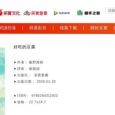
閱讀部落
|
精選影音
|
檔案下載
|
關於采實
|
好吃的豆腐
►作者：
飯野真樹
►譯者：
蘇懿禎
►出版社：
采實童書
►出版日期：
2026-01-29
►ISBN：
9786264311922
►規格：
22.7x24.7