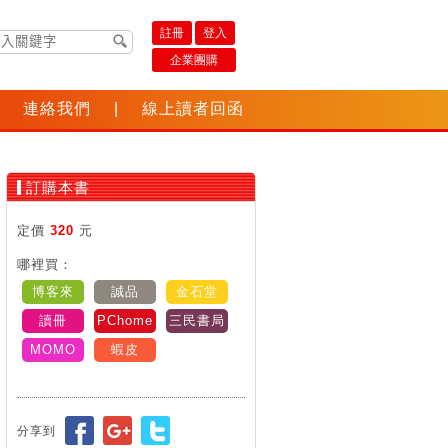
註冊
登入
企業團購
連絡我們
|
線上讀者回函
訂購本書
定價
320
元
哪裡買：
博客來
誠品
金石堂
讀冊
PChome
三民書局
MOMO
蝦皮
分享到