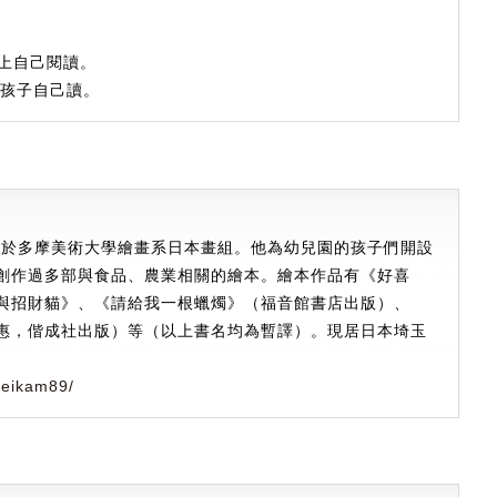
以上自己閱讀。
合孩子自己讀。
畢業於多摩美術大學繪畫系日本畫組。他為幼兒園的孩子們開設
創作過多部與食品、農業相關的繪本。繪本作品有《好喜
與招財貓》、《請給我一根蠟燭》（福音館書店出版）、
惠，偕成社出版）等（以上書名均為暫譯）。現居日本埼玉
teikam89/