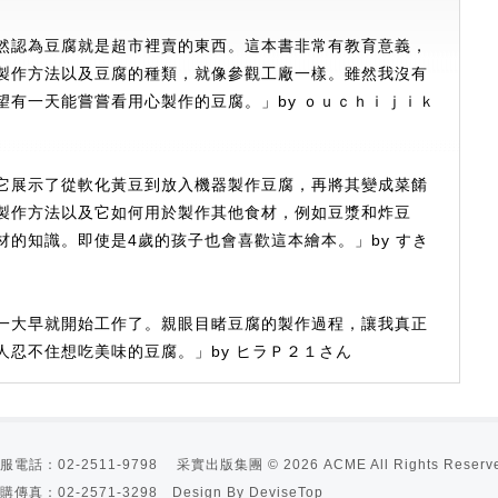
然認為豆腐就是超市裡賣的東西。這本書非常有教育意義，
製作方法以及豆腐的種類，就像參觀工廠一樣。雖然我沒有
望有一天能嘗嘗看用心製作的豆腐。」by ｏｕｃｈｉｊｉｋ
它展示了從軟化黃豆到放入機器製作豆腐，再將其變成菜餚
製作方法以及它如何用於製作其他食材，例如豆漿和炸豆
的知識。即使是4歲的孩子也會喜歡這本繪本。」by すき
一大早就開始工作了。親眼目睹豆腐的製作過程，讓我真正
忍不住想吃美味的豆腐。」by ヒラＰ２１さん
服電話：02-2511-9798 采實出版集團 © 2026 ACME All Rights Reserve
訂購傳真：02-2571-3298 Design By
DeviseTop