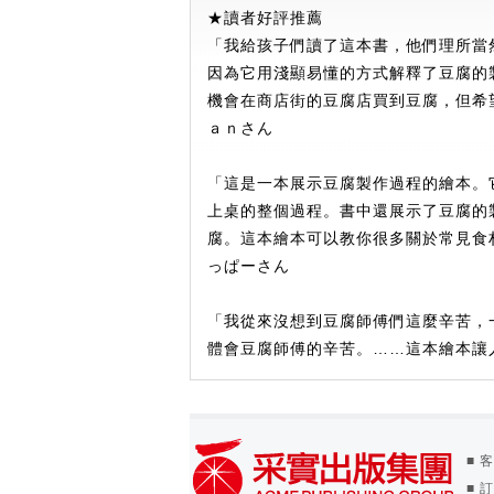
★讀者好評推薦
「我給孩子們讀了這本書，他們理所當
因為它用淺顯易懂的方式解釋了豆腐的
機會在商店街的豆腐店買到豆腐，但希
ａｎさん
「這是一本展示豆腐製作過程的繪本。
上桌的整個過程。書中還展示了豆腐的
腐。這本繪本可以教你很多關於常見食材
っぱーさん
「我從來沒想到豆腐師傅們這麼辛苦，
體會豆腐師傅的辛苦。……這本繪本讓人
■ 客
■ 