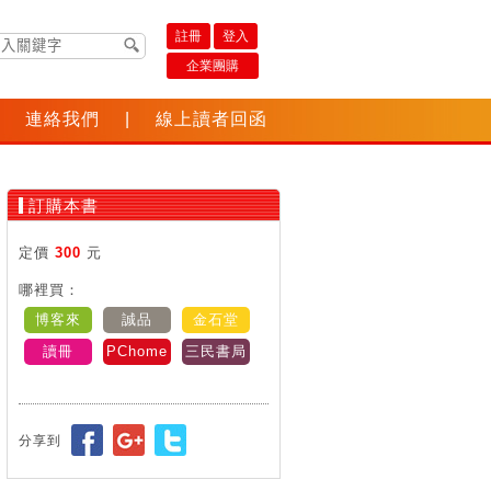
註冊
登入
企業團購
連絡我們
|
線上讀者回函
訂購本書
定價
300
元
哪裡買：
博客來
誠品
金石堂
讀冊
PChome
三民書局
分享到