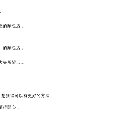
，
吃的麵包店，
」的麵包店，
大失所望……
，想獲得可以有更好的方法
讀得開心，