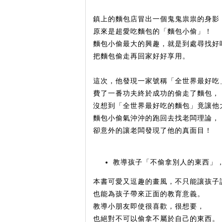
鎮上的麵包店冒出一個鬼鬼祟祟的身影
原來是超愛吃麵包的「麵包小偷」！
麵包小偷最大的興趣，就是到處尋找好
把麵包偷走再回家好好享用。
這次，他發現一家號稱「全世界最好吃
費了一番功夫終於成功的偷走了麵包，
沒想到「全世界最好吃的麵包」竟讓他
麵包小偷氣沖沖的跑回去找老闆理論，
卻意外的讓老闆發現了他的真面目！
教導孩子「不偷拿別人的東西」
本書可愛又逗趣的畫風，不只能讓孩子
也能為孩子帶來正面的教育意義。
教導小朋友即使很喜歡，很想要，
也絕對不可以偷拿不屬於自己的東西。