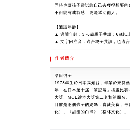
同時也讓孩子嘗試靠自己去獲得想要的
不但能有成就感，更能幫助他人。
【適讀年齡】
▲ 適讀年齡：3~6歲親子共讀；6歲以
▲ 文字附注音，適合親子共讀，也適
作者簡介
柴田啓子
1973年生於日本高知縣，畢業於奈良藝
年，在日本第十屆「筆記展」插畫比賽中
大獎、MOE繪本大獎第二名和第四名
目前是兩個孩子的媽媽，喜愛美食，最
化）、《甜甜的白熊》（格林文化）。