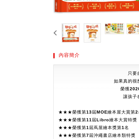
內容簡介
只要
如果真的很
榮獲20
讓孩子
★★★
榮獲第
13
屆
MOE
繪本屋大賞第
2
★★★
榮獲第
11
屆
Libro
繪本大賞特獎
★★★
榮獲第
1
屆蔦屋繪本獎第
1
名
★★★
榮獲第
7
屆沖繩書店繪本類特獎