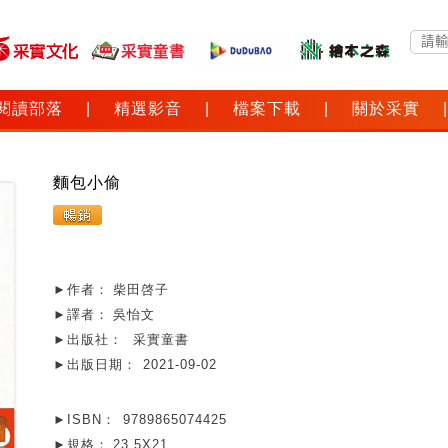
閱讀部落
|
精選影音
|
檔案下載
|
關於采實
|
麵包小偷
►作者：
柴田啓子
►譯者：
吳怡文
►出版社：
采實童書
►出版日期：
2021-09-02
►ISBN：
9789865074425
►規格：
23.5X21