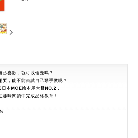
自己喜歡
，
就可以偷走嗎
？
想要，能不能嘗試自己動手做呢？
20日本MOE繪本屋大賞NO.2，
在趣味閱讀中完成品格教育！
名