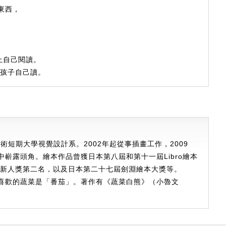
東西，
上自己閱讀。
合孩子自己讀。
術短期大學視覺設計系。2002年起從事插畫工作，2009
嶄露頭角。繪本作品曾獲日本第八屆和第十一屆Libro繪本
、新人獎第二名，以及日本第二十七屆劍淵繪本大獎等。
喜歡的蔬菜是「番茄」。著作有《蔬菜白熊》（小魯文