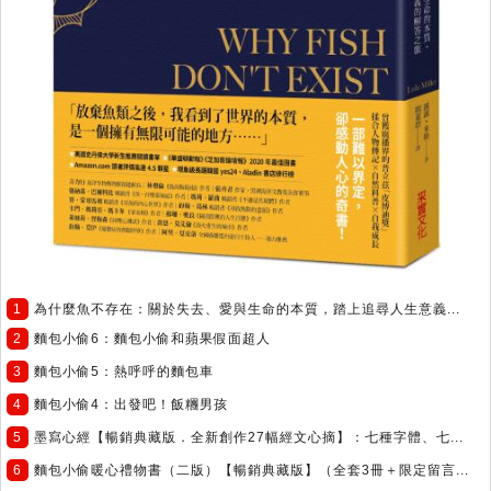
1
為什麼魚不存在：關於失去、愛與生命的本質，踏上追尋人生意義...
2
麵包小偷6：麵包小偷和蘋果假面超人
3
麵包小偷5：熱呼呼的麵包車
4
麵包小偷4：出發吧！飯糰男孩
5
墨寫心經【暢銷典藏版．全新創作27幅經文心摘】：七種字體、七...
6
麵包小偷暖心禮物書（二版）【暢銷典藏版】（全套3冊＋限定留言...