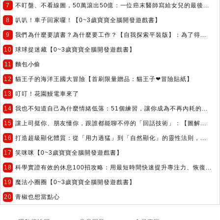
7
不盯盤、不看線圖，50萬滾出50億：一位癌末醫師寫給女兒的最後...
8
叭叭！車子回家囉！【0~3歲寶寶全腦開發遊戲書】
9
我們為什麼要讀書？為什麼要工作？【自我探索平裝版】：為了得...
10
球球捉迷藏【0~3歲寶寶全腦開發遊戲書】
11
麵包小偷
12
貓王子的海洋王國大冒險【首刷限量贈品：貓王子❤冒險貼紙】
13
叮叮！花園鰻電車來了
14
我也不知道自己為什麼情緒低落：51個練習，讓你成為不再內耗的...
15
讓上司挺你、朋友懂你，跟誰都能聊不停的「回話技術」：【圖解...
16
打造超級顯化體質：從「用力過猛」到「自然顯化」的靈性法則，...
17
笑咪咪【0~3歲寶寶全腦開發遊戲書】
18
科學實證有效的休息100招攻略：用最短時間快速提升專注力、恢復...
19
魔法小圈圈【0~3歲寶寶全腦開發遊戲書】
20
青椒也想當點心