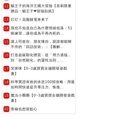
貓王子的海洋王國大冒險【首刷限量
12
贈品：貓王子❤冒險貼紙】
13
叮叮！花園鰻電車來了
我也不知道自己為什麼情緒低落：51
14
個練習，讓你成為不再內耗的...
讓上司挺你、朋友懂你，跟誰都能聊
15
不停的「回話技術」：【圖解...
打造超級顯化體質：從「用力過猛」
16
到「自然顯化」的靈性法則，...
笑咪咪【0~3歲寶寶全腦開發遊戲
17
書】
科學實證有效的休息100招攻略：用最
18
短時間快速提升專注力、恢復...
魔法小圈圈【0~3歲寶寶全腦開發遊戲
19
書】
20
青椒也想當點心