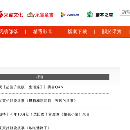
閱讀部落
|
精選影音
|
檔案下載
|
關於采實
|
標題
玩【超值升級版．生活篇】》購書Q&A
08月采實姐姐說故事《琪莉和琪莉莉：夜晚的故事》
期待】今年10月初！柴田啓子首度為《麵包小偷》來台
07月采實姐姐說故事《啵啵迷路了》