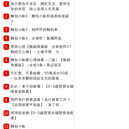
為什麼魚不存在：關於失去、愛與生
1
命的本質，踏上追尋人生意義...
麵包小偷6：麵包小偷和蘋果假面超
2
人
3
麵包小偷5：熱呼呼的麵包車
4
麵包小偷4：出發吧！飯糰男孩
墨寫心經【暢銷典藏版．全新創作27
5
幅經文心摘】：七種字體、七...
麵包小偷暖心禮物書（二版）【暢銷
6
典藏版】（全套3冊＋限定留言...
不盯盤、不看線圖，50萬滾出50億：
7
一位癌末醫師寫給女兒的最後...
叭叭！車子回家囉！【0~3歲寶寶全腦
8
開發遊戲書】
我們為什麼要讀書？為什麼要工作？
9
【自我探索平裝版】：為了得...
球球捉迷藏【0~3歲寶寶全腦開發遊戲
10
書】
11
麵包小偷