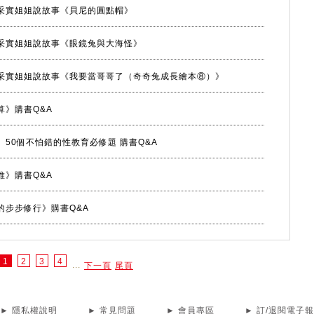
11月采實姐姐說故事《貝尼的圓點帽》
10月采實姐姐說故事《眼鏡兔與大海怪》
09月采實姐姐說故事《我要當哥哥了（奇奇兔成長繪本⑧）》
算》購書Q&A
】50個不怕錯的性教育必修題 購書Q&A
維》購書Q&A
的步步修行》購書Q&A
1
2
3
4
...
下一頁
尾頁
► 隱私權說明
► 常見問題
► 會員專區
► 訂/退閱電子報