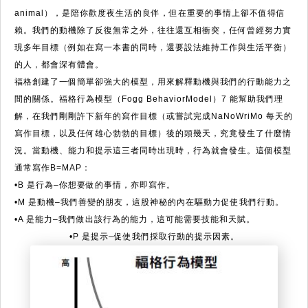
animal），是陪你歡度夜生活的良伴，但在重要的事情上卻不值得信
賴。我們的動機除了反復無常之外，往往還互相衝突，任何曾經努力實
現多年目標（例如在寫一本書的同時，還要設法維持工作與生活平衡）
的人，都會深有體會。
福格創建了一個簡單卻強大的模型，用來解釋動機與我們的行動能力之
間的關係。福格行為模型（Fogg BehaviorModel）7 能幫助我們理
解，在我們剛剛許下新年的寫作目標（或嘗試完成NaNoWriMo 每天的
寫作目標，以及任何雄心勃勃的目標）後的頭幾天，究竟發生了什麼情
況。當動機、能力和提示這三者同時出現時，行為就會發生。這個模型
通常寫作B=MAP：
•B 是行為–­­­­­­­­­­­你想要做的事情，亦即寫作。
•M 是動機–我們善變的朋友，這股神秘的內在驅動力促使我們行動。
•A 是能力–我們做出該行為的能力，這可能需要技能和天賦。
•P 是提示–促使我們採取行動的提示因素。