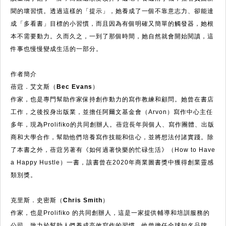
聞的壞習慣。透過這樣的「提示」，她養成了一個不靠意志力、卻能達
成「多看書」目標的小習慣，而且因為有個明確又簡單的觸發器，她根
本不需要動力。久而久之，一到了那個時間，她自然就會開始閱讀，這
件事也慢慢變成生活的一部分。
作者簡介
蓓蒄．艾文斯（Bec Evans
）
作家，也是專門幫助作家保持創作動力的寫作教練和顧問。她曾在書店
工作，之後投身出版業，並擔任阿爾文基金會（Arvon）寫作中心主任
多年，現為Prolifiko的共同創辦人。蓓蒄長年與個人、寫作團體、出版
商和大學合作，幫助他們培養寫作技能和信心，並將想法付諸實踐。除
了本書之外，蓓蒄另著有《如何過著快樂的忙碌生活》（How to Have
a Happy Hustle）一書，該書曾在2020年商業圖書獎中獲得創業靈感
類別獎。
克里斯．史密斯
（
Chris Smith
）
作家，也是Prolifiko 的共同創辦人，這是一家提供輔導和培訓服務的
公司，致力於幫助人們養成高效寫作的習慣。他曾擔任全球知名品牌、