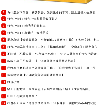
1
為什麼魚不存在：關於失去、愛與生命的本質，踏上追尋人生意義...
2
麵包小偷6：麵包小偷和蘋果假面超人
3
麵包小偷5：熱呼呼的麵包車
4
麵包小偷4：出發吧！飯糰男孩
5
墨寫心經【暢銷典藏版．全新創作27幅經文心摘】：七種字體、七...
6
麵包小偷暖心禮物書（二版）【暢銷典藏版】（全套3冊＋限定留言...
7
不盯盤、不看線圖，50萬滾出50億：一位癌末醫師寫給女兒的最後...
8
叭叭！車子回家囉！【0~3歲寶寶全腦開發遊戲書】
9
我們為什麼要讀書？為什麼要工作？【自我探索平裝版】：為了得...
10
球球捉迷藏【0~3歲寶寶全腦開發遊戲書】
11
麵包小偷
12
貓王子的海洋王國大冒險【首刷限量贈品：貓王子❤冒險貼紙】
13
叮叮！花園鰻電車來了
14
我也不知道自己為什麼情緒低落：51個練習，讓你成為不再內耗的...