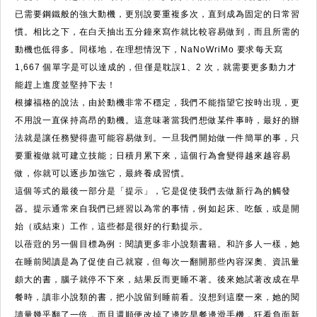
已需要鋼鐵般的強大動機，更別說要重複多次，直到成為固定的日常習
慣。相比之下，在白天抽出五分鐘來寫作就比較容易做到，而且所需的
動機也低得多。同樣地，在理想情況下，NaNoWriMo 要求每天寫
1,667 個單字是可以達成的，但僅是耽誤1、2 次，就需要更多動力才
能趕上進度並堅持下去！
根據福格的說法，由於動機非常不穩定，我們不能指望它按時出現，更
不用說一直保持高昂的動機。這意味著當我們想做某件事時，最好的辦
法就是讓任務變得盡可能容易做到。一旦我們開始做一件簡單的事，只
要重複做就可建立技能；日積月累下來，這個行為會變得越來越容易
做，你就可以逐步加強它，最終養成習慣。
這個等式的最後一部分是「提示」，它是促使我們去做新行為的觸發
器。提示通常來自我們已經習以為常的事情，例如起床、吃飯，或是開
始（或結束）工作，這些都是很好的行動提示。
以蓓蒄的另一個目標為例：閱讀更多非小說類書籍。和許多人一樣，她
在睡前閱讀是為了促使自己就寢，但每次一翻開那些內容深奧、資訊量
頗大的書，腦子就停不下來，結果反而更睡不著。後來她試著改成在早
餐時，讀非小說類的書，把小說留到睡前看。沒想到這麼一來，她的閱
讀量幾乎翻了一倍，而且還順便改掉了邊吃早餐邊滑手機，狂看負面新